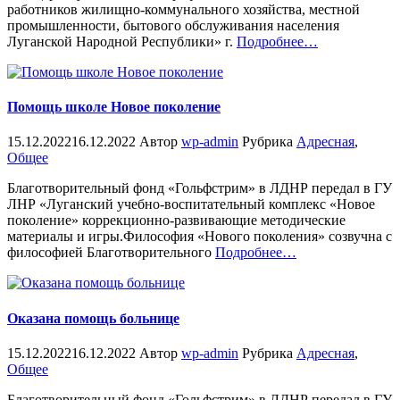
работников жилищно-коммунального хозяйства, местной
промышленности, бытового обслуживания населения
«%s»
Луганской Народной Республики» г.
Подробнее
…
Помощь школе Новое поколение
15.12.2022
16.12.2022
Автор
wp-admin
Рубрика
Адресная
,
Общее
Благотворительный фонд «Гольфстрим» в ЛДНР передал в ГУ
ЛНР «Луганский учебно-воспитательный комплекс «Новое
поколение» коррекционно-развивающие методические
материалы и игры.Философия «Нового поколения» созвучна с
«%s»
философией Благотворительного
Подробнее
…
Оказана помощь больнице
15.12.2022
16.12.2022
Автор
wp-admin
Рубрика
Адресная
,
Общее
Благотворительный фонд «Гольфстрим» в ЛДНР передал в ГУ