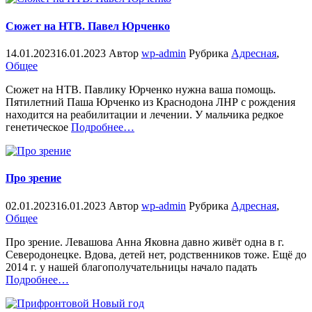
Сюжет на НТВ. Павел Юрченко
14.01.2023
16.01.2023
Автор
wp-admin
Рубрика
Адресная
,
Общее
Сюжет на НТВ. Павлику Юрченко нужна ваша помощь.
Пятилетний Паша Юрченко из Краснодона ЛНР с рождения
находится на реабилитации и лечении. У мальчика редкое
«%s»
генетическое
Подробнее
…
Про зрение
02.01.2023
16.01.2023
Автор
wp-admin
Рубрика
Адресная
,
Общее
Про зрение. Левашова Анна Яковна давно живёт одна в г.
Северодонецке. Вдова, детей нет, родственников тоже. Ещё до
2014 г. у нашей благополучательницы начало падать
«%s»
Подробнее
…