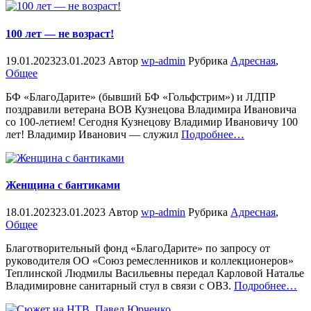
100 лет — не возраст!
19.01.2023
23.01.2023
Автор
wp-admin
Рубрика
Адресная
,
Общее
БФ «БлагоДарите» (бывший БФ «Гольфстрим») и ЛДПР
поздравили ветерана ВОВ Кузнецова Владимира Ивановича
со 100-летием! Сегодня Кузнецову Владимир Ивановичу 100
«%s»
лет! Владимир Иванович — служил
Подробнее
…
Женщина с бантиками
18.01.2023
23.01.2023
Автор
wp-admin
Рубрика
Адресная
,
Общее
Благотворительный фонд «БлагоДарите» по запросу от
руководителя ОО «Союз ремесленников и коллекционеров»
Теплинской Людмилы Васильевны передал Карловой Наталье
«%s»
Владимировне санитарный стул в связи с ОВЗ.
Подробнее
…