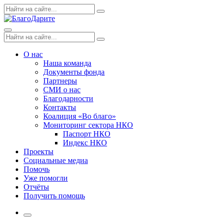
Skip
Поиск
Search
to
по:
content
Menu
Поиск
Search
по:
О нас
Наша команда
Документы фонда
Партнеры
СМИ о нас
Благодарности
Контакты
Коалиция «Во благо»
Мониторинг сектора НКО
Паспорт НКО
Индекс НКО
Проекты
Социальные медиа
Помочь
Уже помогли
Отчёты
Получить помощь
More