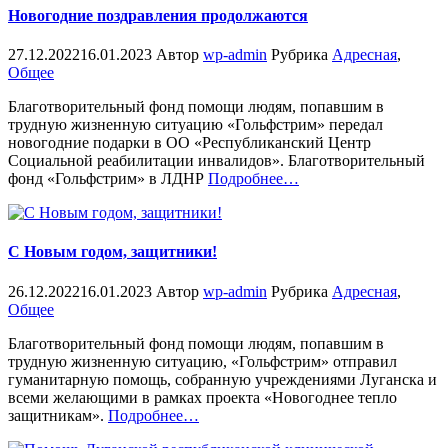
Новогодние поздравления продолжаются
27.12.2022
16.01.2023
Автор
wp-admin
Рубрика
Адресная
,
Общее
Благотворительный фонд помощи людям, попавшим в
трудную жизненную ситуацию «Гольфстрим» передал
новогодние подарки в ОО «Республиканский Центр
Социальной реабилитации инвалидов». Благотворительный
«%s»
фонд «Гольфстрим» в ЛДНР
Подробнее
…
С Новым годом, защитники!
26.12.2022
16.01.2023
Автор
wp-admin
Рубрика
Адресная
,
Общее
Благотворительный фонд помощи людям, попавшим в
трудную жизненную ситуацию, «Гольфстрим» отправил
гуманитарную помощь, собранную учреждениями Луганска и
всеми желающими в рамках проекта «Новогоднее тепло
«%s»
защитникам».
Подробнее
…