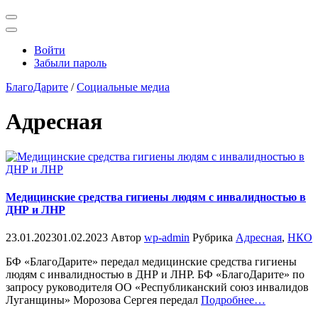
Открыть
поиск
Профиль
Войти
Забыли пароль
БлагоДарите
/
Социальные медиа
Адресная
Медицинские средства гигиены людям с инвалидностью в
ДНР и ЛНР
23.01.2023
01.02.2023
Автор
wp-admin
Рубрика
Адресная
,
НКО
БФ «БлагоДарите» передал медицинские средства гигиены
людям с инвалидностью в ДНР и ЛНР. БФ «БлагоДарите» по
запросу руководителя ОО «Республиканский союз инвалидов
«%s»
Луганщины» Морозова Сергея передал
Подробнее
…