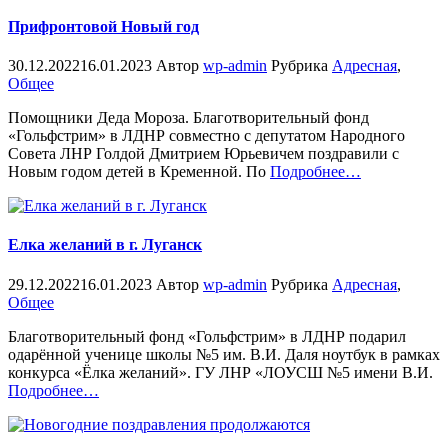
Прифронтовой Новый год
30.12.2022
16.01.2023
Автор
wp-admin
Рубрика
Адресная
,
Общее
Помощники Деда Мороза. Благотворительный фонд
«Гольфстрим» в ЛДНР совместно с депутатом Народного
Совета ЛНР Голдой Дмитрием Юрьевичем поздравили с
«%s»
Новым годом детей в Кременной. По
Подробнее
…
Елка желаний в г. Луганск
29.12.2022
16.01.2023
Автор
wp-admin
Рубрика
Адресная
,
Общее
Благотворительный фонд «Гольфстрим» в ЛДНР подарил
одарённой ученице школы №5 им. В.И. Даля ноутбук в рамках
конкурса «Ёлка желаний». ГУ ЛНР «ЛОУСШ №5 имени В.И.
«%s»
Подробнее
…