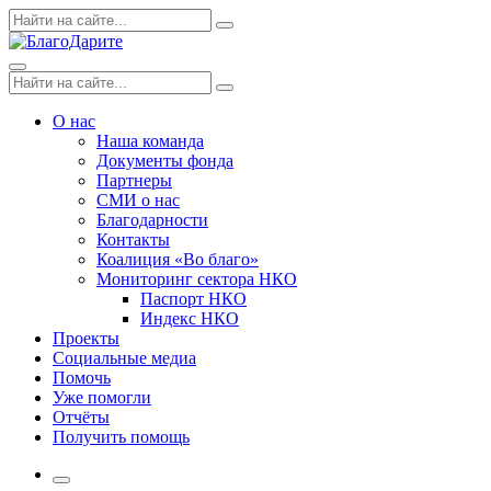
Skip
Поиск
Search
to
по:
content
Menu
Поиск
Search
по:
О нас
Наша команда
Документы фонда
Партнеры
СМИ о нас
Благодарности
Контакты
Коалиция «Во благо»
Мониторинг сектора НКО
Паспорт НКО
Индекс НКО
Проекты
Социальные медиа
Помочь
Уже помогли
Отчёты
Получить помощь
More