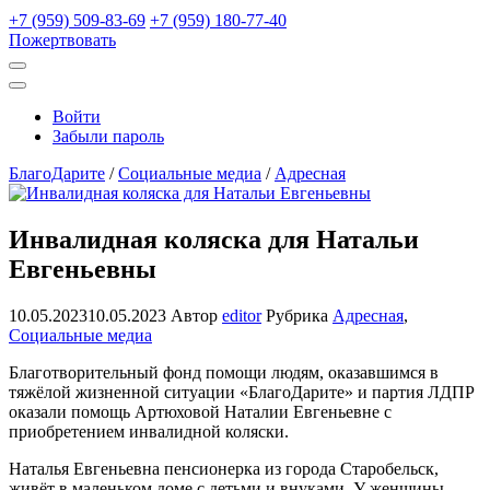
+7 (959) 509-83-69
+7 (959) 180-77-40
Пожертвовать
Открыть
поиск
Профиль
Войти
Забыли пароль
БлагоДарите
/
Социальные медиа
/
Адресная
Инвалидная коляска для Натальи
Евгеньевны
10.05.2023
10.05.2023
Автор
editor
Рубрика
Адресная
,
Социальные медиа
Благотворительный фонд помощи людям, оказавшимся в
тяжёлой жизненной ситуации «БлагоДарите» и партия ЛДПР
оказали помощь Артюховой Наталии Евгеньевне с
приобретением инвалидной коляски.
Наталья Евгеньевна пенсионерка из города Старобельск,
живёт в маленьком доме с детьми и внуками. У женщины