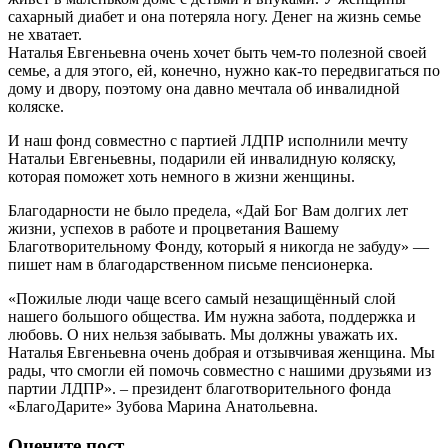
сахарный диабет и она потеряла ногу. Денег на жизнь семье
не хватает.
Наталья Евгеньевна очень хочет быть чем-то полезной своей
семье, а для этого, ей, конечно, нужно как-то передвигаться по
дому и двору, поэтому она давно мечтала об инвалидной
коляске.
И наш фонд совместно с партией ЛДПР исполнили мечту
Натальи Евгеньевны, подарили ей инвалидную коляску,
которая поможет хоть немного в жизни женщины.
Благодарности не было предела, «Дай Бог Вам долгих лет
жизни, успехов в работе и процветания Вашему
Благотворительному Фонду, который я никогда не забуду» —
пишет нам в благодарственном письме пенсионерка.
«Пожилые люди чаще всего самый незащищённый слой
нашего большого общества. Им нужна забота, поддержка и
любовь. О них нельзя забывать. Мы должны уважать их.
Наталья Евгеньевна очень добрая и отзывчивая женщина. Мы
рады, что смогли ей помочь совместно с нашими друзьями из
партии ЛДПР». – президент благотворительного фонда
«БлагоДарите» Зубова Марина Анатольевна.
Оцените пост