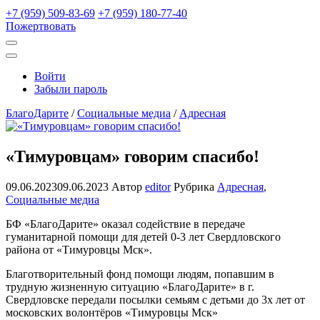
+7 (959) 509-83-69
+7 (959) 180-77-40
Пожертвовать
Открыть
поиск
Профиль
Войти
Забыли пароль
БлагоДарите
/
Социальные медиа
/
Адресная
«Тимуровцам» говорим спасибо!
09.06.2023
09.06.2023
Автор
editor
Рубрика
Адресная
,
Социальные медиа
БФ «БлагоДарите» оказал содействие в передаче
гуманитарной помощи для детей 0-3 лет Свердловского
района от «Тимуровцы Мск».
Благотворительный фонд помощи людям, попавшим в
трудную жизненную ситуацию «БлагоДарите» в г.
Свердловске передали посылки семьям с детьми до 3х лет от
московских волонтёров «Тимуровцы Мск»