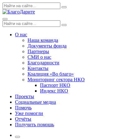
Skip
Поиск
Search
to
по:
content
Menu
Поиск
Search
по:
О нас
Наша команда
Документы фонда
Партнеры
СМИ о нас
Благодарности
Контакты
Коалиция «Во благо»
Мониторинг сектора НКО
Паспорт НКО
Индекс НКО
Проекты
Социальные медиа
Помочь
Уже помогли
Отчёты
Получить помощь
More