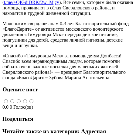
(
t.me/+QIGdiDRKf2w1Mjcy
). Все семьи, которым была оказана
помощь, проживают в сёлах Свердловского района, и
находятся в трудной жизненной ситуации.
Маленьким свердловчанам 0-3 лет Благотворительный фонд
«БлагоДарите» от активистов московского волонтёрского
движения «Тимуровцы Мск» передал детское питание,
подгузники для детей, средства личной гигиены, детские
вещи и игрушки.
«Спасибо «Тимуровцы Мск» за помощь детям Донбасса!
Спасибо всем неравнодушным людям, которые помогли
собрать очень важные посылки для маленьких жителей
Свердловского района!» — президент Благотворительного
фонда «БлагоДарите» Зубова Марина Анатольевна.
Оцените пост
0.0
0
Голос(ов)
Поделиться
Читайте также из категории:
Адресная