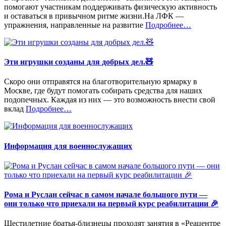
помогают участникам поддерживать физическую активность
и оставаться в привычном ритме жизни.На ЛФК —
«%s»
упражнения, направленные на развитие
Подробнее
…
Эти игрушки созданы для добрых дел.🧸
Cкоро они отправятся на благотворительную ярмарку в
Москве, где будут помогать собирать средства для наших
подопечных. Каждая из них — это возможность внести свой
«%s»
вклад
Подробнее
…
Информация для военнослужащих
Рома и Руслан сейчас в самом начале большого пути —
они только что приехали на первый курс реабилитации 🎉
Шестилетние братья-близнецы проходят занятия в «Реацентре