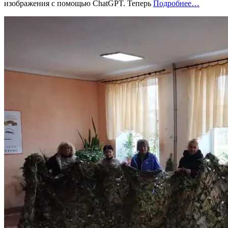
«%s»
изображения с помощью ChatGPT. Теперь
Подробнее
…