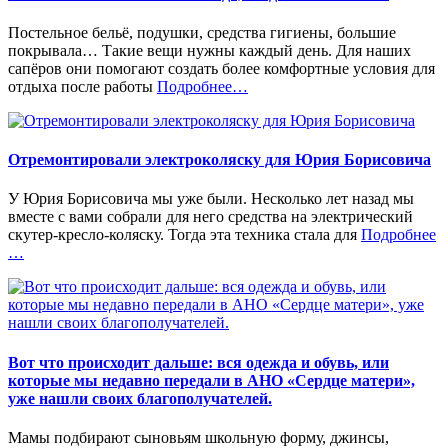
Постельное бельё, подушки, средства гигиены, большие
покрывала… Такие вещи нужны каждый день. Для наших
сапёров они помогают создать более комфортные условия для
«%s»
отдыха после работы
Подробнее
…
Отремонтировали электроколяску для Юрия Борисовича
У Юрия Борисовича мы уже были. Несколько лет назад мы
вместе с вами собрали для него средства на электрический
«
скутер-кресло-коляску. Тогда эта техника стала для
Подробнее
…
Вот что происходит дальше: вся одежда и обувь, или
которые мы недавно передали в АНО «Сердце матери»,
уже нашли своих благополучателей.
Мамы подбирают сыновьям школьную форму, джинсы,