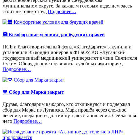
работа волонтёрских пунктов в Свердловском
муниципальном округе. За каждым готовым изделием здесь
«%s»
стоит не только труд
Подробнее
…
🏥 Комфортные условия для будущих врачей
ПСБ и благотворительный фонд «БлагоДарите» закупили и
установили 35 кондиционеров в ФГБОУ ВО «Луганский
государственный медицинский университет имени Святителя
Луки». Оборудование появилось в учебных аудиториях,
«%s»
Подробнее
…
💙 Сбор для Марка закрыт
Друзья, благодарим каждого, кто откликнулся и поддержал
сбор для Марка из Луганска. Марк прошёл через сложное
лечение, операции и долгий путь восстановления. Сейчас для
«%s»
него
Подробнее
…