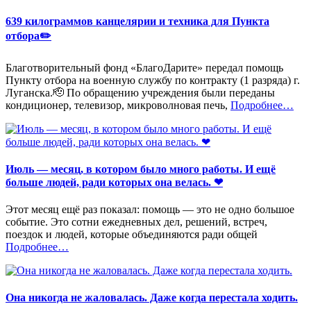
639 килограммов канцелярии и техника для Пункта
отбора✏️
Благотворительный фонд «БлагоДарите» передал помощь
Пункту отбора на военную службу по контракту (1 разряда) г.
Луганска.🫡 По обращению учреждения были переданы
«%s»
кондиционер, телевизор, микроволновая печь,
Подробнее
…
Июль — месяц, в котором было много работы. И ещё
больше людей, ради которых она велась. ❤
Этот месяц ещё раз показал: помощь — это не одно большое
событие. Это сотни ежедневных дел, решений, встреч,
поездок и людей, которые объединяются ради общей
«%s»
Подробнее
…
Она никогда не жаловалась. Даже когда перестала ходить.