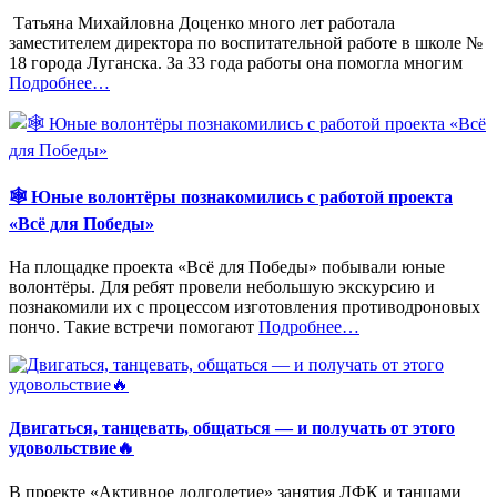
‍ Татьяна Михайловна Доценко много лет работала
заместителем директора по воспитательной работе в школе №
18 города Луганска. За 33 года работы она помогла многим
«%s»
Подробнее
…
🕸 Юные волонтёры познакомились с работой проекта
«Всё для Победы»
На площадке проекта «Всё для Победы» побывали юные
волонтёры. Для ребят провели небольшую экскурсию и
познакомили их с процессом изготовления противодроновых
«%s»
пончо. Такие встречи помогают
Подробнее
…
Двигаться, танцевать, общаться — и получать от этого
удовольствие🔥
В проекте «Активное долголетие» занятия ЛФК и танцами