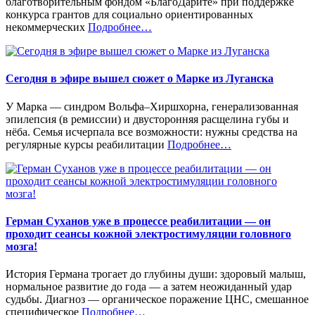
благотворительным фондом «БлагоДарите» при поддержке
конкурса грантов для социально ориентированных
«%s»
некоммерческих
Подробнее
…
Сегодня в эфире вышел сюжет о Марке из Луганска
У Марка — синдром Вольфа–Хиршхорна, генерализованная
эпилепсия (в ремиссии) и двусторонняя расщелина губы и
нёба. Семья исчерпала все возможности: нужны средства на
«%s»
регулярные курсы реабилитации
Подробнее
…
Герман Суханов уже в процессе реабилитации — он
проходит сеансы кожной электростимуляции головного
мозга!
История Германа трогает до глубины души: здоровый малыш,
нормальное развитие до года — а затем неожиданный удар
судьбы. Диагноз — органическое поражение ЦНС, смешанное
«%s»
специфическое
Подробнее
…