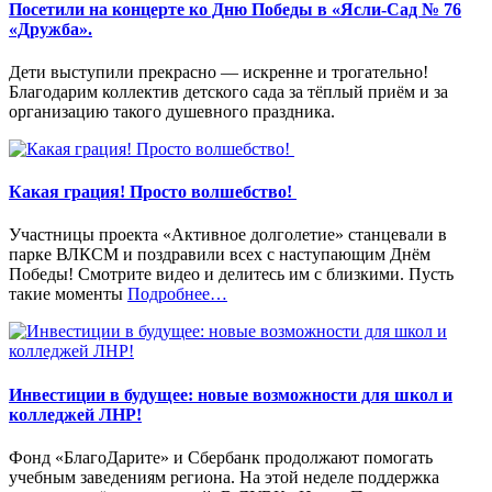
Посетили на концерте ко Дню Победы в «Ясли-Сад № 76
«Дружба».
Дети выступили прекрасно — искренне и трогательно!
Благодарим коллектив детского сада за тёплый приём и за
организацию такого душевного праздника.
Какая грация! Просто волшебство!
Участницы проекта «Активное долголетие» станцевали в
парке ВЛКСМ и поздравили всех с наступающим Днём
Победы! Смотрите видео и делитесь им с близкими. Пусть
«%s»
такие моменты
Подробнее
…
Инвестиции в будущее: новые возможности для школ и
колледжей ЛНР!
Фонд «БлагоДарите» и Сбербанк продолжают помогать
учебным заведениям региона. На этой неделе поддержка