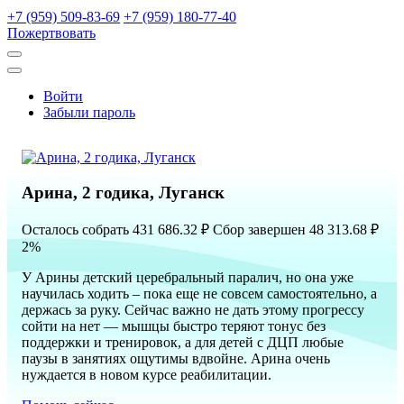
+7 (959) 509-83-69
+7 (959) 180-77-40
Пожертвовать
Открыть
поиск
Профиль
Войти
Забыли пароль
Арина, 2 годика, Луганск
Осталось собрать
431 686.32
₽
Сбор завершен
48 313.68 ₽
2%
У Арины детский церебральный паралич, но она уже
научилась ходить – пока еще не совсем самостоятельно, а
держась за руку. Сейчас важно не дать этому прогрессу
сойти на нет — мышцы быстро теряют тонус без
поддержки и тренировок, а для детей с ДЦП любые
паузы в занятиях ощутимы вдвойне. Арина очень
нуждается в новом курсе реабилитации.