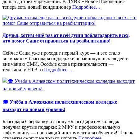
дошла до трёх учреждений. В ЛУВК «Новое Поколение»
«%s»
теперь есть новый кондиционер
Подробнее
…
Друзья, хотим ещё раз от всей души поблагодарить всех,
кто помог Саше отправиться на реабилитацию!
Сейчас Саша уже проходит первый курс — и это стало
возможным благодаря поддержке неравнодушных людей и
вниманию СМИ. Особые слова признательности —
«%s»
телеканалу НТВ за
Подробнее
…
🎓 Учёба в Алчевском политехническом колледже
выходит на новый уровень!
Благодаря Сбербанку и фонду «БлагоДарите» колледж
получил крутые подарки: 2 МФУ и профессиональную
кофемашину — настоящий инструмент для обучения! Теперь
«%s»
студенты смогут не только зубрить
Подробнее
…