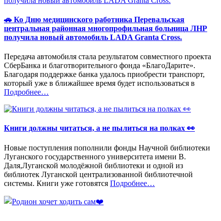
🚗 Ко Дню медицинского работника Перевальская
центральная районная многопрофильная больница ЛНР
получила новый автомобиль LADA Granta Cross.
Передача автомобиля стала результатом совместного проекта
СберБанка и благотворительного фонда «БлагоДарите».
Благодаря поддержке банка удалось приобрести транспорт,
который уже в ближайшее время будет использоваться в
«%s»
Подробнее
…
Книги должны читаться, а не пылиться на полках 👀
Новые поступления пополнили фонды Научной библиотеки
Луганского государственного университета имени В.
Даля,Луганской молодёжной библиотеки и одной из
библиотек Луганской централизованной библиотечной
«%s»
системы. Книги уже готовятся
Подробнее
…