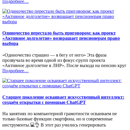
«%s»
Подробнее
…
Одиночество перестало быть приговором: как проект
«Активное долголетие» возвращает пенсионерам право
выбора
«Одиночество страшно — я бегу от него» Эта фраза
прозвучала во время одной из фокус-групп проекта
«Активное долголетие в ЛНР». После выхода на пенсию круг
«%s»
Подробнее
…
Старшее поколение осваивает искусственный интеллект:
создаём открытки с помощью ChatGPT
На занятиях по компьютерной грамотности осваиваем не
только базовые функции смартфона, но и современные
инструменты.💻👌 В этот раз учились генерировать