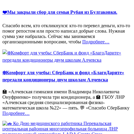
❤️Мы закрыли сбор для семьи Рубан из Булгаковки.
Спасибо всем, кто откликнулся: кто-то перевел деньги, кто-то
помог репостом или просто написал добрые слова. Нужная
сумма уже набралась. Сейчас мы занимаемся
«%s»
организационными вопросами, чтобы
Подробнее
…
❄️Комфорт для учебы: СберБанк и фонд «БлагоДарите»
передали кондиционеры двум школам Алчевска
🏫 «Алчевская гимназия имени Владимира Николаевича
Онуфриенко» получила три кондиционера, а 🏫 ГБОУ ЛНР
«Алчевская средняя специализированная физико-
математическая школа №22» — пять. 💬 «Спасибо СберБанку
«%s»
Подробнее
…