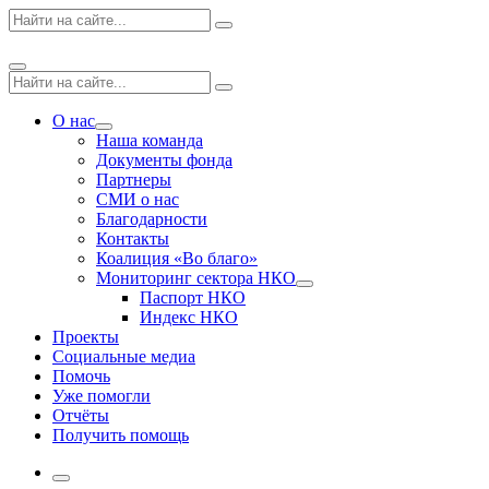
Skip
Поиск
Search
to
по:
content
Menu
Поиск
Search
по:
О нас
Expand
Наша команда
dropdown
Документы фонда
Партнеры
СМИ о нас
Благодарности
Контакты
Коалиция «Во благо»
Мониторинг сектора НКО
Expand
Паспорт НКО
dropdown
Индекс НКО
Проекты
Социальные медиа
Помочь
Уже помогли
Отчёты
Получить помощь
More