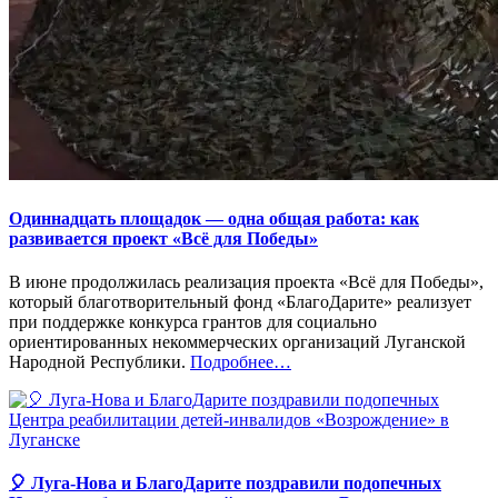
Одиннадцать площадок — одна общая работа: как
развивается проект «Всё для Победы»
В июне продолжилась реализация проекта «Всё для Победы»,
который благотворительный фонд «БлагоДарите» реализует
при поддержке конкурса грантов для социально
ориентированных некоммерческих организаций Луганской
«%s»
Народной Республики.
Подробнее
…
🎈 Луга-Нова и БлагоДарите поздравили подопечных