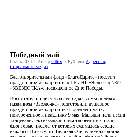
Победный май
05.05.2023
Автор
editor
Рубрика
Адресная
,
Социальные медиа
Благотворительный фонд «БлагоДарите» посетил
праздничное мероприятие в ГУ ЛНР «Ясли-сад №59
«ЗВЕЗДОЧКА», посвящённое Дню Победы.
Воспитатели и дети из яслей-сада с символичным
названием «Звездочка» подготовили душевное
праздничное мероприятие «Победный май»,
приуроченное к празднику 9 мая. Малыши пели песни,
танцевали, рассказывали стихотворения и читали
фронтовые письма, от которых сжималось сердце
каждого. Потому что Великая Отечественная война
затронула каждую семью нашей необъятной Родины.