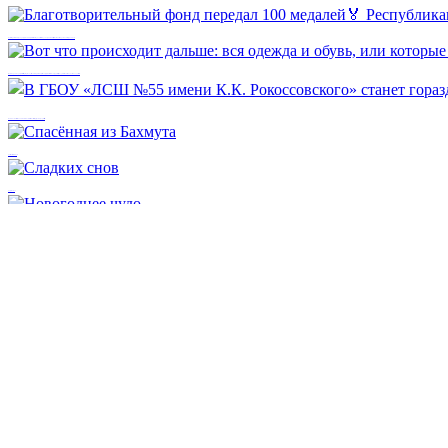
Благотворительный фонд передал 100 медалей🏅 Республиканскому объединению ветеранов и инвалидов «Союз Чернобыль».
Вот что происходит дальше: вся одежда и обувь, или которые мы недавно передали в АНО «Сердце матери», уже нашли своих благополучателей.
В ГБОУ «ЛСШ №55 имени К.К. Рокоссовского» станет гораздо комфортнее👍
Спасённая из Бахмута
Сладких снов
Новогоднее чудо
Предыдущий пост
Одиннадцать площадок — одна общая работа
Следующий пост
Одиночество перестало быть приговором: ка