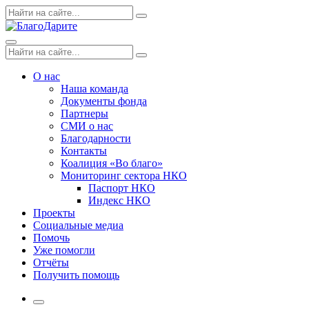
Skip
Поиск
Search
to
по:
content
Menu
Поиск
Search
по:
О нас
Наша команда
Документы фонда
Партнеры
СМИ о нас
Благодарности
Контакты
Коалиция «Во благо»
Мониторинг сектора НКО
Паспорт НКО
Индекс НКО
Проекты
Социальные медиа
Помочь
Уже помогли
Отчёты
Получить помощь
More