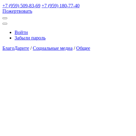
+7 (959) 509-83-69
+7 (959) 180-77-40
Пожертвовать
Открыть
поиск
Профиль
Войти
Забыли пароль
БлагоДарите
/
Социальные медиа
/
Общее