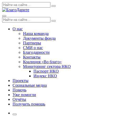
Skip
Поиск
Search
to
по:
content
Menu
Поиск
Search
по:
О нас
Наша команда
Документы фонда
Партнеры
СМИ о нас
Благодарности
Контакты
Коалиция «Во благо»
Мониторинг сектора НКО
Паспорт НКО
Индекс НКО
Проекты
Социальные медиа
Помочь
Уже помогли
Отчёты
Получить помощь
More