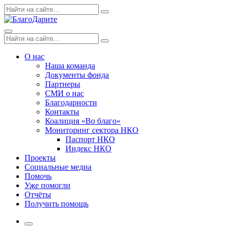
Skip
Поиск
Search
to
по:
content
Menu
Поиск
Search
по:
О нас
Наша команда
Документы фонда
Партнеры
СМИ о нас
Благодарности
Контакты
Коалиция «Во благо»
Мониторинг сектора НКО
Паспорт НКО
Индекс НКО
Проекты
Социальные медиа
Помочь
Уже помогли
Отчёты
Получить помощь
More