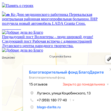
ПроДобро
Память о героях
🚗 Ко Дню медицинского работника Перевальская центральная районная многопрофильная больница ЛНР получила новый автомобиль LADA Granta Cross.
Предыдущий пост
Волонтеры - люди широкой души!
Следующий пост
Рабочая встреча с администрацией
Луганского центра народного творчества.