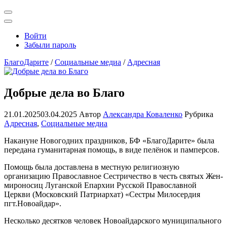
Открыть
поиск
Профиль
Войти
Забыли пароль
БлагоДарите
/
Социальные медиа
/
Адресная
Добрые дела во Благо
21.01.2025
03.04.2025
Автор
Александра Коваленко
Рубрика
Адресная
,
Социальные медиа
Накануне Новогодних праздников, БФ «БлагоДарите» была
передана гуманитарная помощь, в виде пелёнок и памперсов.
Помощь была доставлена в местную религиозную
организацию Православное Сестричество в честь святых Жен-
мироносиц Луганской Епархии Русской Православной
Церкви (Московский Патриархат) «Сестры Милосердия
пгт.Новоайдар».
Несколько десятков человек Новоайдарского муниципального