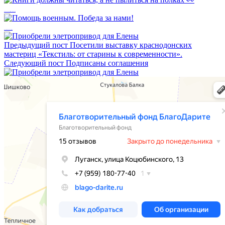
Книги должны читаться, а не пылиться на полках 👀
Помощь военным. Победа за нами!
Предыдущий пост
Посетили выставку краснодонских
мастериц «Текстиль: от старины к современности».
Следующий пост
Подписаны соглашения