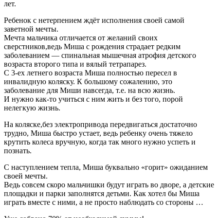
лет.
Ребенок с нетерпением ждёт исполнения своей самой
заветной мечты.
Мечта мальчика отличается от желаний своих
сверстников,ведь Миша с рождения страдает редким
заболеванием — спинальная мышечная атрофия детского
возраста второго типа и вялый тетрапарез.
С 3-ех летнего возраста Миша полностью пересел в
инвалидную коляску. К большому сожалению, это
заболевание для Миши навсегда, т.е. на всю жизнь.
И нужно как-то учиться с ним жить и без того, порой
нелегкую жизнь.
На коляске,без электропривода передвигаться достаточно
трудно, Миша быстро устает, ведь ребенку очень тяжело
крутить колеса вручную, когда так много нужно успеть и
познать.
С наступлением тепла, Миша буквально «горит» ожиданием
своей мечты.
Ведь совсем скоро мальчишки будут играть во дворе, а детские
площадки и парки заполнятся детьми. Как хотел бы Миша
играть вместе с ними, а не просто наблюдать со стороны …