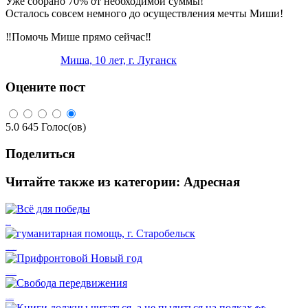
Уже собрано 70% от необходимой суммы!
Осталось совсем немного до осуществления мечты Миши!
‼️Помочь Мише прямо сейчас‼️
Миша, 10 лет, г. Луганск
Оцените пост
5.0
645
Голос(ов)
Поделиться
Читайте также из категории:
Адресная
Всё для победы
гуманитарная помощь, г. Старобельск
Прифронтовой Новый год
Свобода передвижения