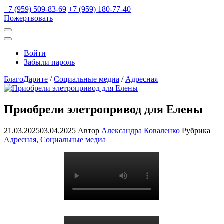
+7 (959) 509-83-69
+7 (959) 180-77-40
Пожертвовать
Открыть
поиск
Профиль
Войти
Забыли пароль
БлагоДарите
/
Социальные медиа
/
Адресная
Приобрели элетропривод для Елены
21.03.2025
03.04.2025
Автор
Александра Коваленко
Рубрика
Адресная
,
Социальные медиа