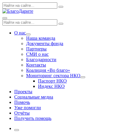
Skip
Поиск
Search
to
по:
content
Menu
Поиск
Search
по:
О нас
Expand
Наша команда
dropdown
Документы фонда
Партнеры
СМИ о нас
Благодарности
Контакты
Коалиция «Во благо»
Мониторинг сектора НКО
Expand
Паспорт НКО
dropdown
Индекс НКО
Проекты
Социальные медиа
Помочь
Уже помогли
Отчёты
Получить помощь
More