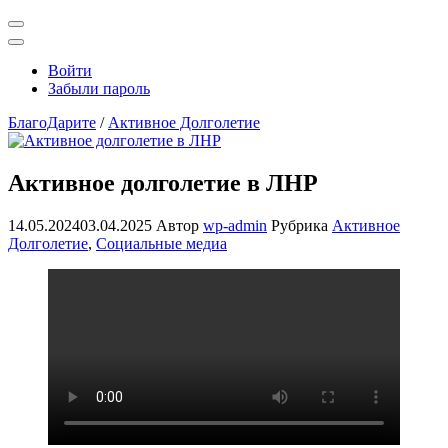
Открыть
поиск
Профиль
Войти
Забыли пароль
БлагоДарите
/
Активное Долголетие
Активное долголетие в ЛНР
14.05.2024
03.04.2025
Автор
wp-admin
Рубрика
Активное
Долголетие
,
Социальные медиа