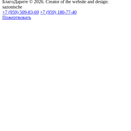
БлагоДарите © 2026.
Creator of the website and design:
sazonische
+7 (959) 509-83-69
+7 (959) 180-77-40
Пожертвовать