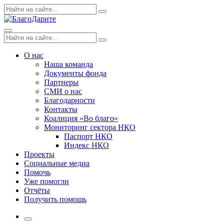
Skip
Поиск
Search
to
по:
content
Menu
Поиск
Search
по:
О нас
Наша команда
Документы фонда
Партнеры
СМИ о нас
Благодарности
Контакты
Коалиция «Во благо»
Мониторинг сектора НКО
Паспорт НКО
Индекс НКО
Проекты
Социальные медиа
Помочь
Уже помогли
Отчёты
Получить помощь
More