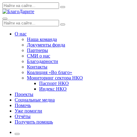
Skip
Поиск
Search
to
по:
content
Menu
Поиск
Search
по:
О нас
Наша команда
Документы фонда
Партнеры
СМИ о нас
Благодарности
Контакты
Коалиция «Во благо»
Мониторинг сектора НКО
Паспорт НКО
Индекс НКО
Проекты
Социальные медиа
Помочь
Уже помогли
Отчёты
Получить помощь
More