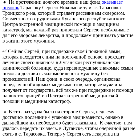
🔸 На протяжении долгого времени наш фонд
оказывает
помощь
Тарасюку Сергею Николаевичу из с. Тарасовка
Троицкого р-на, который страдает рассеянным склерозом.
Совместно с сотрудниками Луганского республиканского
Центра экстренной медицинской помощи и медицины
катастроф, мы каждый раз привозили Сергею необходимые
для его здоровья лекарства, и продолжаем принимать участие
в жизни этого мужчины.
✅ Сейчас Сергей, при поддержке своей пожилой мамы,
которая находится с ним на постоянной основе, проходит
лечение своего диагноза в Луганской республиканской
клинической больнице, куда неравнодушные знакомые семьи
помогли доставить маломобильного мужчину без
происшествий. Наш фонд, в свою очередь, организовал
передачу необходимых медикаментов, которые мужчина
получает от государства, всё так же при поддержке и помощи
наших товарищей из Центра экстренной медицинской
помощи и медицины катастроф.
🔹 В этот раз удача была на стороне Сергея, ведь ему
достались последние 4 упаковки медикаментов, однако в
дальнейшем их необходимо будет заказывать. К счастью, нам
удалось передать их здесь, в Луганске, чтобы очередной раз не
ехать в с. Тарасовка. Теперь у Сергея есть лекарства на