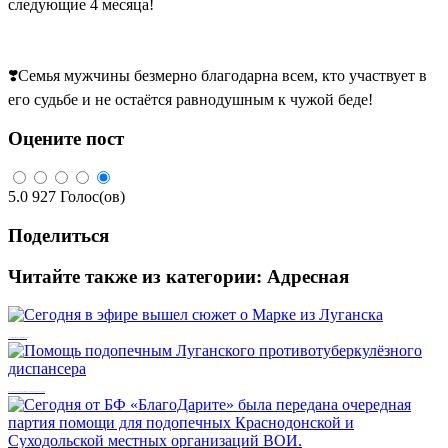
следующие 4 месяца!
❣️Семья мужчины безмерно благодарна всем, кто участвует в
его судьбе и не остаётся равнодушным к чужой беде!
Оцените пост
5.0
927
Голос(ов)
Поделиться
Читайте также из категории:
Адресная
Сегодня в эфире вышел сюжет о Марке из Луганска
Помощь подопечным Луганского противотуберкулёзного диспансера