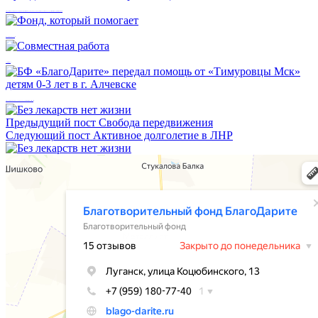
Сегодня от БФ «БлагоДарите» была передана очередная партия помощи для подопечных Краснодонской и Суходольской местных организаций ВОИ.
Фонд, который помогает
Совместная работа
БФ «БлагоДарите» передал помощь от «Тимуровцы Мск» детям 0-3 лет в г. Алчевске
Предыдущий пост
Свобода передвижения
Следующий пост
Активное долголетие в ЛНР