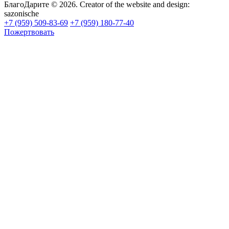
БлагоДарите © 2026.
Creator of the website and design:
sazonische
+7 (959) 509-83-69
+7 (959) 180-77-40
Пожертвовать