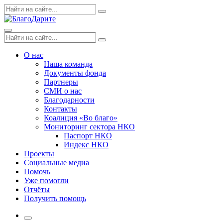
Skip
Поиск
Search
to
по:
content
Menu
Поиск
Search
по:
О нас
Наша команда
Документы фонда
Партнеры
СМИ о нас
Благодарности
Контакты
Коалиция «Во благо»
Мониторинг сектора НКО
Паспорт НКО
Индекс НКО
Проекты
Социальные медиа
Помочь
Уже помогли
Отчёты
Получить помощь
More