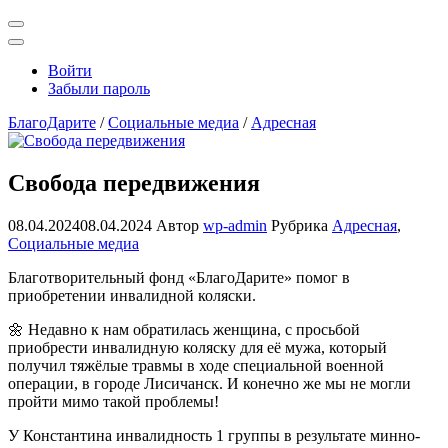
Открыть
поиск
Профиль
Войти
Забыли пароль
БлагоДарите
/
Социальные медиа
/
Адресная
Свобода передвижения
08.04.2024
08.04.2024
Автор
wp-admin
Рубрика
Адресная
,
Социальные медиа
Благотворительный фонд «БлагоДарите» помог в
приобретении инвалидной коляски.
🌼 Недавно к нам обратилась женщина, с просьбой
приобрести инвалидную коляску для её мужа, который
получил тяжёлые травмы в ходе специальной военной
операции, в городе Лисичанск. И конечно же мы не могли
пройти мимо такой проблемы!
У Константина инвалидность 1 группы в результате минно-