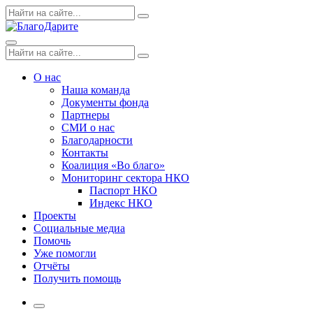
Skip
Поиск
Search
to
по:
content
Menu
Поиск
Search
по:
О нас
Наша команда
Документы фонда
Партнеры
СМИ о нас
Благодарности
Контакты
Коалиция «Во благо»
Мониторинг сектора НКО
Паспорт НКО
Индекс НКО
Проекты
Социальные медиа
Помочь
Уже помогли
Отчёты
Получить помощь
More