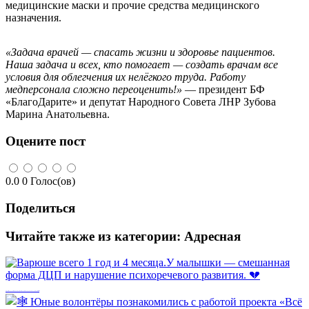
медицинские маски и прочие средства медицинского
назначения.
«Задача врачей — спасать жизни и здоровье пациентов.
Наша задача и всех, кто помогает — создать врачам все
условия для облегчения их нелёгкого труда. Работу
медперсонала сложно переоценить!»
— президент БФ
«БлагоДарите» и депутат Народного Совета ЛНР Зубова
Марина Анатольевна.
Оцените пост
0.0
0
Голос(ов)
Поделиться
Читайте также из категории:
Адресная
Варюше всего 1 год и 4 месяца.У малышки — смешанная форма ДЦП и нарушение психоречевого развития. 💔