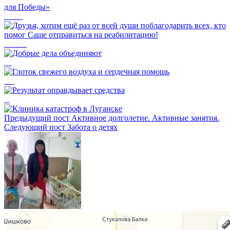
🕸 Юные волонтёры познакомились с работой проекта «Всё для Победы»
Друзья, хотим ещё раз от всей души поблагодарить всех, кто помог Саше отправиться на реабилитацию!
Добрые дела объединяют
Глоток свежего воздуха и сердечная помощь
Результат оправдывает средства
Предыдущий пост
Активное долголетие. Активные занятия.
Следующий пост
Забота о детях