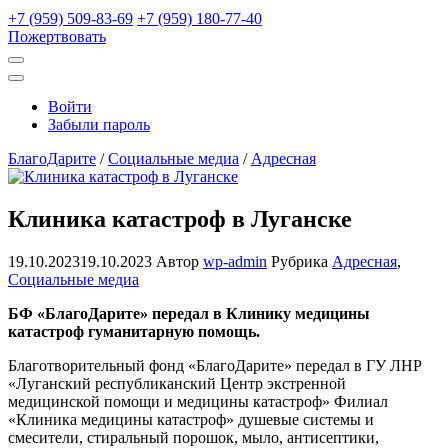
+7 (959) 509-83-69
+7 (959) 180-77-40
Пожертвовать
Открыть
поиск
Профиль
Войти
Забыли пароль
БлагоДарите
/
Социальные медиа
/
Адресная
Клиника катастроф в Луганске
19.10.2023
19.10.2023
Автор
wp-admin
Рубрика
Адресная
,
Социальные медиа
БФ «БлагоДарите» передал в Клинику медицины
катастроф гуманитарную помощь.
Благотворительный фонд «БлагоДарите» передал в ГУ ЛНР
«Луганский республиканский Центр экстренной
медицинской помощи и медицины катастроф» Филиал
«Клиника медицины катастроф» душевые системы и
смесители, стиральный порошок, мыло, антисептики,