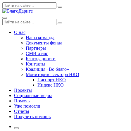
Skip
Поиск
Search
to
по:
content
Menu
Поиск
Search
по:
О нас
Наша команда
Документы фонда
Партнеры
СМИ о нас
Благодарности
Контакты
Коалиция «Во благо»
Мониторинг сектора НКО
Паспорт НКО
Индекс НКО
Проекты
Социальные медиа
Помочь
Уже помогли
Отчёты
Получить помощь
More