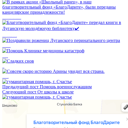
В рамках акции «Школьный ранец», в наш благотворительный фонд «БлагоДарите», были переданы канцелярские принадлежности!
Благотворительный фонд «БлагоДарите» передал книги в Луганскую молодёжную библиотеку✔️
Поздравили рожениц Луганского перинатального центра
Помощь Клинике медицины катастроф
Сладких снов
Совсем скоро историю Арины увидит вся страна.
Предыдущий пост
Помощь военнослужащим
Следующий пост
От школы к школе