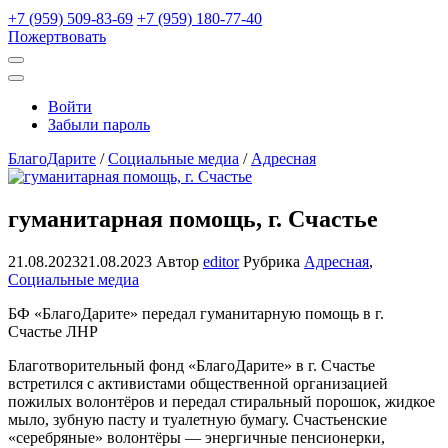
+7 (959) 509-83-69
+7 (959) 180-77-40
Пожертвовать
Открыть
поиск
Профиль
Войти
Забыли пароль
БлагоДарите
/
Социальные медиа
/
Адресная
гуманитарная помощь, г. Счастье
21.08.2023
21.08.2023
Автор
editor
Рубрика
Адресная
,
Социальные медиа
БФ «БлагоДарите» передал гуманитарную помощь в г.
Счастье ЛНР
Благотворительный фонд «БлагоДарите» в г. Счастье
встретился с активистами общественной организацией
пожилых волонтёров и передал стиральный порошок, жидкое
мыло, зубную пасту и туалетную бумагу. Счастьенские
«серебряные» волонтёры — энергичные пенсионерки,