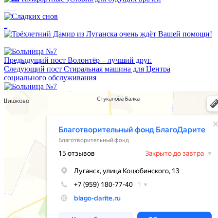
🏥 Комфортные условия для будущих врачей
Сладких снов
Трёхлетний Дамир из Луганска очень ждёт Вашей помощи!
Предыдущий пост
Волонтёр – лучший друг.
Следующий пост
Стиральная машина для Центра
социального обслуживания