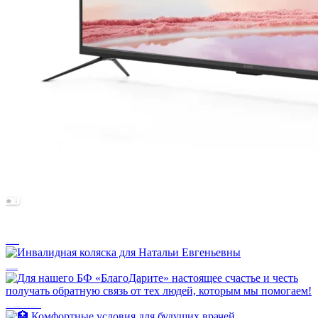
Телевизор для детского отделения — в пути!
Инвалидная коляска для Натальи Евгеньевны
Для нашего БФ «БлагоДарите» настоящее счастье и честь получать обратную связь от тех людей, которым мы помогаем!