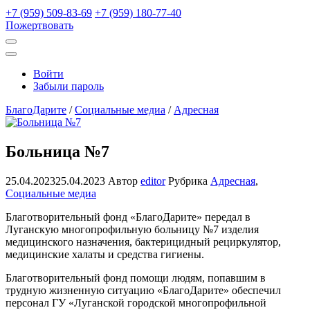
+7 (959) 509-83-69
+7 (959) 180-77-40
Пожертвовать
Открыть
поиск
Профиль
Войти
Забыли пароль
БлагоДарите
/
Социальные медиа
/
Адресная
Больница №7
25.04.2023
25.04.2023
Автор
editor
Рубрика
Адресная
,
Социальные медиа
Благотворительный фонд «БлагоДарите» передал в
Луганскую многопрофильную больницу №7 изделия
медицинского назначения, бактерицидный рециркулятор,
медицинские халаты и средства гигиены.
Благотворительный фонд помощи людям, попавшим в
трудную жизненную ситуацию «БлагоДарите» обеспечил
персонал ГУ «Луганской городской многопрофильной