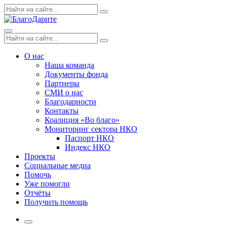
Skip
Поиск
Search
to
по:
content
Menu
Поиск
Search
по:
О нас
Наша команда
Документы фонда
Партнеры
СМИ о нас
Благодарности
Контакты
Коалиция «Во благо»
Мониторинг сектора НКО
Паспорт НКО
Индекс НКО
Проекты
Социальные медиа
Помочь
Уже помогли
Отчёты
Получить помощь
More