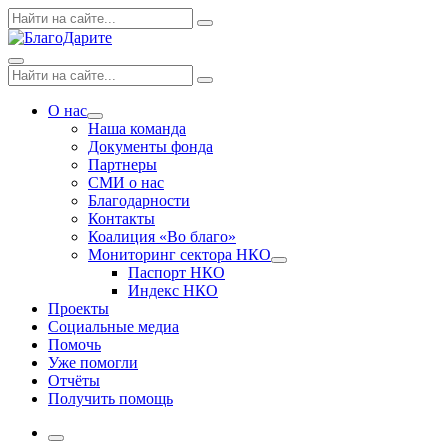
Skip
Поиск
Search
to
по:
content
Menu
Поиск
Search
по:
О нас
Expand
Наша команда
dropdown
Документы фонда
Партнеры
СМИ о нас
Благодарности
Контакты
Коалиция «Во благо»
Мониторинг сектора НКО
Expand
Паспорт НКО
dropdown
Индекс НКО
Проекты
Социальные медиа
Помочь
Уже помогли
Отчёты
Получить помощь
More