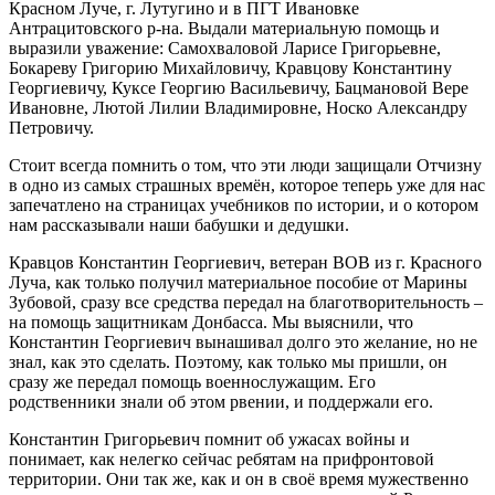
Красном Луче, г. Лутугино и в ПГТ Ивановке
Антрацитовского р-на. Выдали материальную помощь и
выразили уважение: Самохваловой Ларисе Григорьевне,
Бокареву Григорию Михайловичу, Кравцову Константину
Георгиевичу, Куксе Георгию Васильевичу, Бацмановой Вере
Ивановне, Лютой Лилии Владимировне, Носко Александру
Петровичу.
Стоит всегда помнить о том, что эти люди защищали Отчизну
в одно из самых страшных времён, которое теперь уже для нас
запечатлено на страницах учебников по истории, и о котором
нам рассказывали наши бабушки и дедушки.
Кравцов Константин Георгиевич, ветеран ВОВ из г. Красного
Луча, как только получил материальное пособие от Марины
Зубовой, сразу все средства передал на благотворительность –
на помощь защитникам Донбасса. Мы выяснили, что
Константин Георгиевич вынашивал долго это желание, но не
знал, как это сделать. Поэтому, как только мы пришли, он
сразу же передал помощь военнослужащим. Его
родственники знали об этом рвении, и поддержали его.
Константин Григорьевич помнит об ужасах войны и
понимает, как нелегко сейчас ребятам на прифронтовой
территории. Они так же, как и он в своё время мужественно