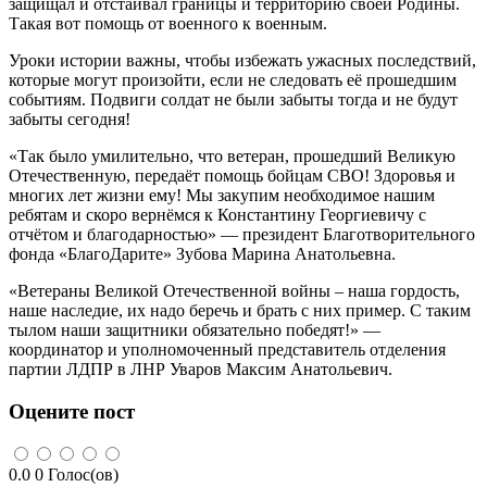
защищал и отстаивал границы и территорию своей Родины.
Такая вот помощь от военного к военным.
Уроки истории важны, чтобы избежать ужасных последствий,
которые могут произойти, если не следовать её прошедшим
событиям. Подвиги солдат не были забыты тогда и не будут
забыты сегодня!
«Так было умилительно, что ветеран, прошедший Великую
Отечественную, передаёт помощь бойцам СВО! Здоровья и
многих лет жизни ему! Мы закупим необходимое нашим
ребятам и скоро вернёмся к Константину Георгиевичу с
отчётом и благодарностью» — президент Благотворительного
фонда «БлагоДарите» Зубова Марина Анатольевна.
«Ветераны Великой Отечественной войны – наша гордость,
наше наследие, их надо беречь и брать с них пример. С таким
тылом наши защитники обязательно победят!» —
координатор и уполномоченный представитель отделения
партии ЛДПР в ЛНР Уваров Максим Анатольевич.
Оцените пост
0.0
0
Голос(ов)