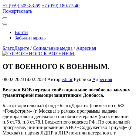
+7 (959) 509-83-69
+7 (959) 180-77-40
Пожертвовать
Открыть
поиск
Профиль
Войти
Забыли пароль
БлагоДарите
/
Социальные медиа
/
Адресная
ОТ ВОЕННОГО К ВОЕННЫМ.
08.02.2023
14.02.2023
Автор
editor
Рубрика
Адресная
Ветеран ВОВ передал своё социальное пособие на закупку
гуманитарной помощи защитникам Донбасса.
Благотворительный фонд «БлагоДарите» (совместно с БФ
«Гольфстрим» (г. Москва) в рамках программы выдачи
единоразового денежного пособия ветеранам (на основании
п.5 ст.78, п.3 ст.78.1 Бюджетного кодекса РФ. По социальной
программе, инициированной АНО «Содружество Триумф» (г.
Москва) и партия ЛДПР в ЛНР почтили ветеранов в г.