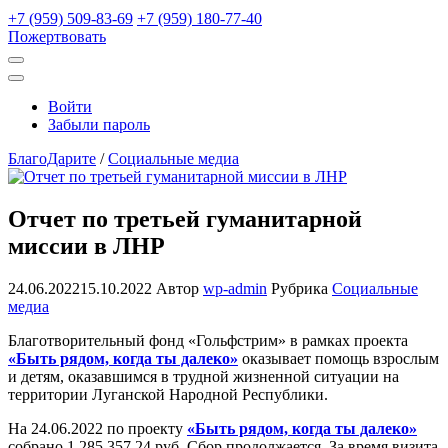
+7 (959) 509-83-69
+7 (959) 180-77-40
Пожертвовать
Открыть
поиск
Профиль
Войти
Забыли пароль
БлагоДарите
/
Социальные медиа
Отчет по третьей гуманитарной
миссии в ЛНР
24.06.2022
15.10.2022
Автор
wp-admin
Рубрика
Социальные
медиа
Благотворительный фонд «Гольфстрим» в рамках проекта
«Быть рядом, когда ты далеко»
оказывает помощь взрослым
и детям, оказавшимся в трудной жизненной ситуации на
территории Луганской Народной Республики.
На 24.06.2022 по проекту
«Быть рядом, когда ты далеко»
собрано 1 285 357.24 руб. Сбор продолжается. За время визита