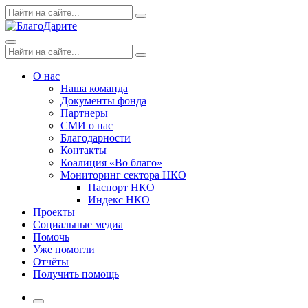
Skip
Поиск
Search
to
по:
content
Menu
Поиск
Search
по:
О нас
Наша команда
Документы фонда
Партнеры
СМИ о нас
Благодарности
Контакты
Коалиция «Во благо»
Мониторинг сектора НКО
Паспорт НКО
Индекс НКО
Проекты
Социальные медиа
Помочь
Уже помогли
Отчёты
Получить помощь
More