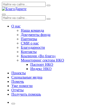
Skip
Поиск
Search
to
по:
content
Menu
Поиск
Search
по:
О нас
Наша команда
Документы фонда
Партнеры
СМИ о нас
Благодарности
Контакты
Коалиция «Во благо»
Мониторинг сектора НКО
Паспорт НКО
Индекс НКО
Проекты
Социальные медиа
Помочь
Уже помогли
Отчёты
Получить помощь
More