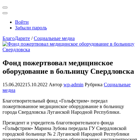
Открыть
поиск
Профиль
Войти
Забыли пароль
БлагоДарите
/
Социальные медиа
Фонд пожертвовал медицинское
оборудование в больницу Свердловска
15.06.2022
15.10.2022
Автор
wp-admin
Рубрика
Социальные
медиа
Благотворительный фонд «Гольфстрим» передал
пожертвованное медицинское оборудование в больницу
города Свердловска Луганской Народной Республики.
Президент и учредитель благотворительного фонда
«Гольфстрим» Марина Зубова передала ГУ Свердловской
городской больнице № 2 Луганской Народной Республики
пожертвованное медицинское оборудование: цистоуретроскоп