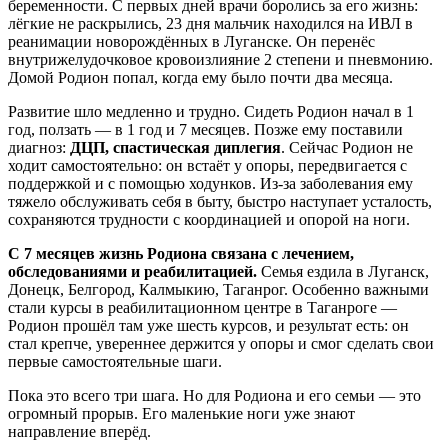
беременности. С первых дней врачи боролись за его жизнь:
лёгкие не раскрылись, 23 дня мальчик находился на ИВЛ в
реанимации новорождённых в Луганске. Он перенёс
внутрижелудочковое кровоизлияние 2 степени и пневмонию.
Домой Родион попал, когда ему было почти два месяца.
Развитие шло медленно и трудно. Сидеть Родион начал в 1
год, ползать — в 1 год и 7 месяцев. Позже ему поставили
диагноз:
ДЦП, спастическая диплегия
. Сейчас Родион не
ходит самостоятельно: он встаёт у опоры, передвигается с
поддержкой и с помощью ходунков. Из-за заболевания ему
тяжело обслуживать себя в быту, быстро наступает усталость,
сохраняются трудности с координацией и опорой на ноги.
С 7 месяцев жизнь Родиона связана с лечением,
обследованиями и реабилитацией.
Семья ездила в Луганск,
Донецк, Белгород, Калмыкию, Таганрог. Особенно важными
стали курсы в реабилитационном центре в Таганроге —
Родион прошёл там уже шесть курсов, и результат есть: он
стал крепче, увереннее держится у опоры и смог сделать свои
первые самостоятельные шаги.
Пока это всего три шага. Но для Родиона и его семьи — это
огромный прорыв. Его маленькие ноги уже знают
направление вперёд.