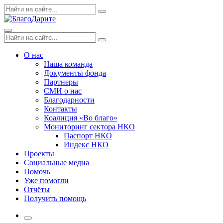
Skip
Поиск
Search
to
по:
content
Menu
Поиск
Search
по:
О нас
Наша команда
Документы фонда
Партнеры
СМИ о нас
Благодарности
Контакты
Коалиция «Во благо»
Мониторинг сектора НКО
Паспорт НКО
Индекс НКО
Проекты
Социальные медиа
Помочь
Уже помогли
Отчёты
Получить помощь
More