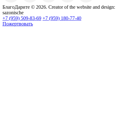
БлагоДарите © 2026.
Creator of the website and design:
sazonische
+7 (959) 509-83-69
+7 (959) 180-77-40
Пожертвовать