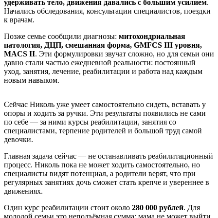
удерживать тело, движения давались с большим усилием
.
Начались обследования, консультации специалистов, поездки
к врачам.
Позже семье сообщили диагнозы:
митохондриальная
патология, ДЦП, смешанная форма, GMFCS III уровня,
MACS II
. Эти формулировки звучат сложно, но для семьи они
давно стали частью ежедневной реальности: постоянный
уход, занятия, лечение, реабилитации и работа над каждым
новым навыком.
Сейчас Николь уже умеет самостоятельно сидеть, вставать у
опоры и ходить за ручки. Эти результаты появились не сами
по себе — за ними курсы реабилитации, занятия со
специалистами, терпение родителей и большой труд самой
девочки.
Главная задача сейчас — не останавливать реабилитационный
процесс. Николь пока не может ходить самостоятельно, но
специалисты видят потенциал, а родители верят, что при
регулярных занятиях дочь сможет стать крепче и увереннее в
движениях.
Один курс реабилитации стоит около
280 000 рублей
. Для
молодой семьи это неподъёмная сумма: мама не может выйти