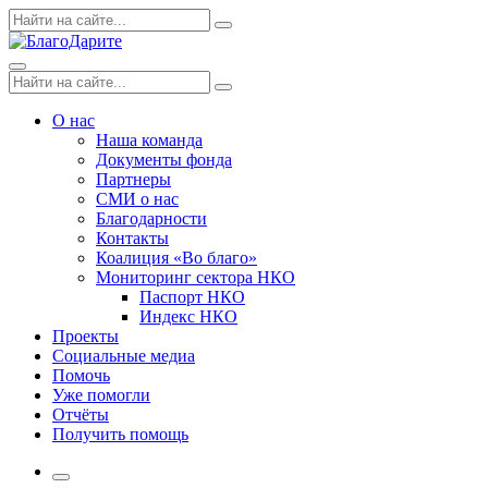
Skip
Поиск
Search
to
по:
content
Menu
Поиск
Search
по:
О нас
Наша команда
Документы фонда
Партнеры
СМИ о нас
Благодарности
Контакты
Коалиция «Во благо»
Мониторинг сектора НКО
Паспорт НКО
Индекс НКО
Проекты
Социальные медиа
Помочь
Уже помогли
Отчёты
Получить помощь
More