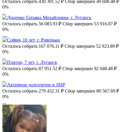
Осталось собрать
430 391.52
₽
Сбор завершен
49 608.48 ₽
0%
Арина, 2 годика, Луганск
Осталось собрать
56 083.93
₽
Сбор завершен
53 916.07 ₽
0%
Доценко Татьяна Михайловна, г. Луганск
Осталось собрать
167 076.11
₽
Сбор завершен
52 923.89 ₽
0%
София, 10 лет, г. Ровеньки
Осталось собрать
87 951.52
₽
Сбор завершен
92 048.48 ₽
0%
Платон, 7 лет, г. Луганск
Осталось собрать
279 432.31
₽
Сбор завершен
80 567.69 ₽
0%
Активное долголетие в ЛНР