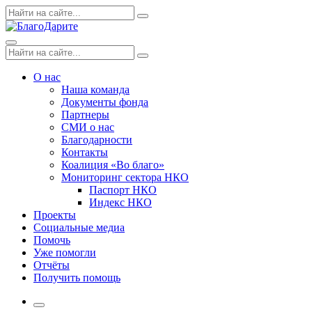
Skip
Поиск
Search
to
по:
content
Menu
Поиск
Search
по:
О нас
Наша команда
Документы фонда
Партнеры
СМИ о нас
Благодарности
Контакты
Коалиция «Во благо»
Мониторинг сектора НКО
Паспорт НКО
Индекс НКО
Проекты
Социальные медиа
Помочь
Уже помогли
Отчёты
Получить помощь
More