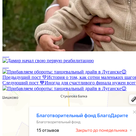
Совсем скоро историю Арины увидит вся страна.
Дамир начал свою первую реабилитацию
Предыдущий пост
💚История о том, как сотни маленьких шагов
Следующий пост
💙Иногда для счастливого финала нужен всег