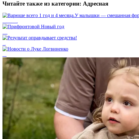
Читайте также из категории:
Адресная
Варюше всего 1 год и 4 месяца.У малышки — смешанная форма ДЦП и нарушение психоречевого развития. 💔
Прифронтовой Новый год
Результат оправдывает средства!
Новости о Луке Логвиненко