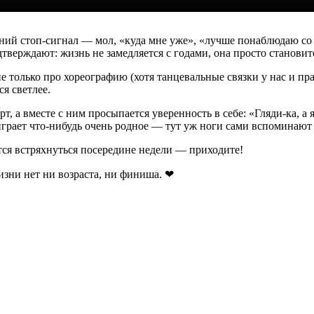
енний стоп-сигнал — мол, «куда мне уже», «лучше понаблюдаю со
верждают: жизнь не замедляется с годами, она просто становит
 только про хореографию (хотя танцевальные связки у нас и прав
я светлее.
, а вместе с ним просыпается уверенность в себе: «Гляди-ка, а 
играет что-нибудь очень родное — тут уж ноги сами вспоминают
ется встряхнуться посередине недели — приходите!
изни нет ни возраста, ни финиша. ❤