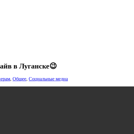
айв в Луганске😉
нерам
,
Общее
,
Социальные медиа