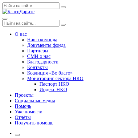
Skip
Поиск
Search
to
по:
content
Menu
Поиск
Search
по:
О нас
Наша команда
Документы фонда
Партнеры
СМИ о нас
Благодарности
Контакты
Коалиция «Во благо»
Мониторинг сектора НКО
Паспорт НКО
Индекс НКО
Проекты
Социальные медиа
Помочь
Уже помогли
Отчёты
Получить помощь
More