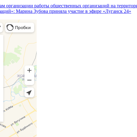
сам организации работы общественных организаций на террито
аций»: Марина Зубова приняла участие в эфире «Луганск 24»