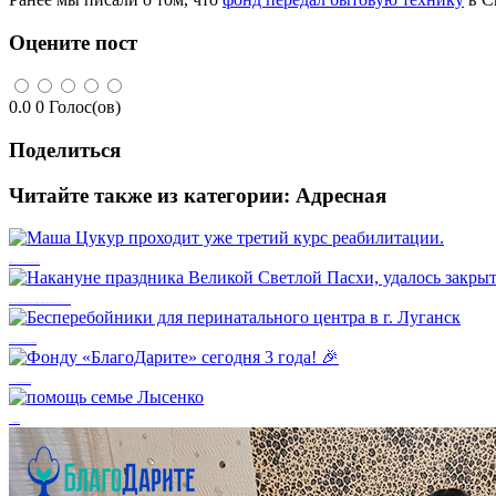
Оцените пост
0.0
0
Голос(ов)
Поделиться
Читайте также из категории:
Адресная
Маша Цукур проходит уже третий курс реабилитации.
Накануне праздника Великой Светлой Пасхи, удалось закрыть очень важный сбор, который длился около полугода.
Бесперебойники для перинатального центра в г. Луганск
Фонду «БлагоДарите» сегодня 3 года! 🎉
помощь семье Лысенко