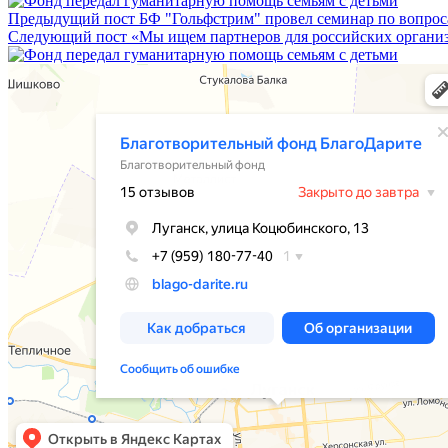
Предыдущий пост
БФ "Гольфстрим" провел семинар по вопро
Следующий пост
«Мы ищем партнеров для российских организ