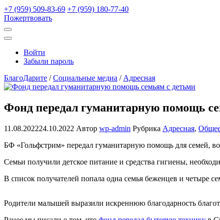
+7 (959) 509-83-69
+7 (959) 180-77-40
Пожертвовать
Открыть
поиск
Профиль
Войти
Забыли пароль
БлагоДарите
/
Социальные медиа
/
Адресная
Фонд передал гуманитарную помощь се
11.08.2022
24.10.2022
Автор
wp-admin
Рубрика
Адресная
,
Обще
БФ «Гольфстрим» передал гуманитарную помощь для семей, вос
Семьи получили детское питание и средства гигиены, необход
В список получателей попала одна семья беженцев и четыре се
Родители малышей выразили искреннюю благодарность благо
Ранее мы писали о том, что
фонд передал бытовую технику
в С