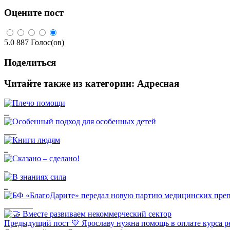
Оцените пост
5.0
887
Голос(ов)
Поделиться
Читайте также из категории:
Адресная
Плечо помощи
Особенный подход для особенных детей
Книги людям
Сказано – сделано!
В знаниях сила
БФ «БлагоДарите» передал новую партию медицинских препаратов, жизненно необходимых для Кости.
Предыдущий пост
💙 Ярославу нужна помощь в оплате курса 