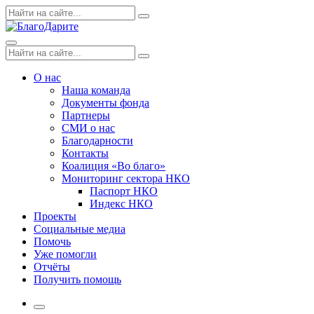
Skip
Поиск
Search
to
по:
content
Menu
Поиск
Search
по:
О нас
Наша команда
Документы фонда
Партнеры
СМИ о нас
Благодарности
Контакты
Коалиция «Во благо»
Мониторинг сектора НКО
Паспорт НКО
Индекс НКО
Проекты
Социальные медиа
Помочь
Уже помогли
Отчёты
Получить помощь
More