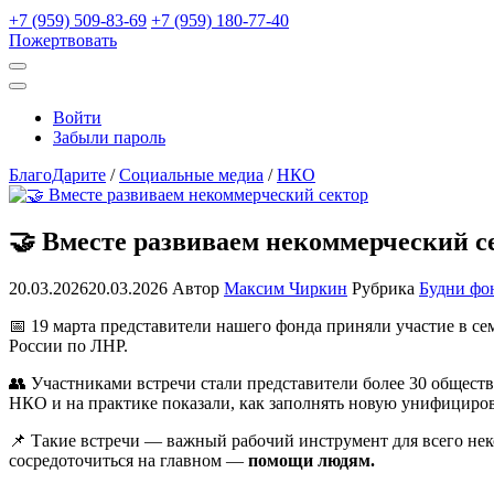
+7 (959) 509-83-69
+7 (959) 180-77-40
Пожертвовать
Открыть
поиск
Профиль
Войти
Забыли пароль
БлагоДарите
/
Социальные медиа
/
НКО
🤝 Вместе развиваем некоммерческий с
20.03.2026
20.03.2026
Автор
Максим Чиркин
Рубрика
Будни фо
📅 19 марта представители нашего фонда приняли участие в 
России по ЛНР.
👥 Участниками встречи стали представители более 30 общест
НКО и на практике показали, как заполнять новую унифициро
📌 Такие встречи — важный рабочий инструмент для всего нек
сосредоточиться на главном —
помощи людям.