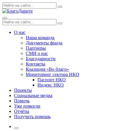
Skip
Поиск
Search
to
по:
content
Menu
Поиск
Search
по:
О нас
Наша команда
Документы фонда
Партнеры
СМИ о нас
Благодарности
Контакты
Коалиция «Во благо»
Мониторинг сектора НКО
Паспорт НКО
Индекс НКО
Проекты
Социальные медиа
Помочь
Уже помогли
Отчёты
Получить помощь
More