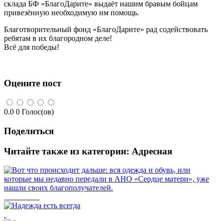
склада БФ «БлагоДарите» выдаёт нашим бравым бойцам
привезённую необходимую им помощь.
Благотворительный фонд «БлагоДарите» рад содействовать
ребятам в их благородном деле!
Всё для победы!
Оцените пост
0.0
0
Голос(ов)
Поделиться
Читайте также из категории:
Адресная
Вот что происходит дальше: вся одежда и обувь, или которые мы недавно передали в АНО «Сердце матери», уже нашли своих благополучателей.
Надежда есть всегда