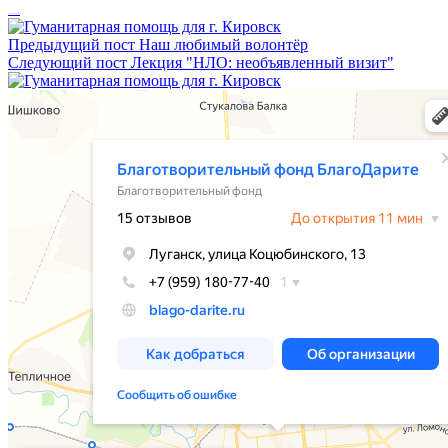
Сбор для Дамира закрыт!
Предыдущий пост
Наш любимый волонтёр
Следующий пост
Лекция "НЛО: необъявленный визит"