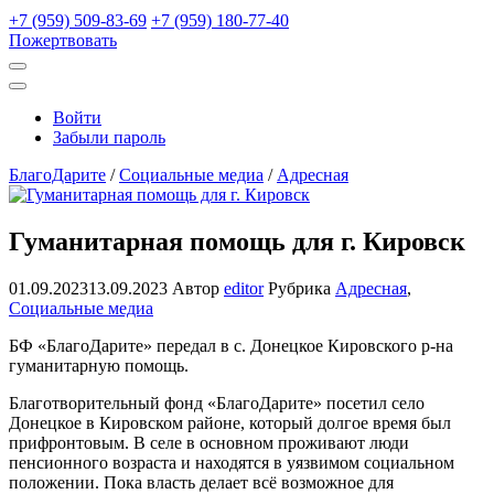
+7 (959) 509-83-69
+7 (959) 180-77-40
Пожертвовать
Открыть
поиск
Профиль
Войти
Забыли пароль
БлагоДарите
/
Социальные медиа
/
Адресная
Гуманитарная помощь для г. Кировск
01.09.2023
13.09.2023
Автор
editor
Рубрика
Адресная
,
Социальные медиа
БФ «БлагоДарите» передал в с. Донецкое Кировского р-на
гуманитарную помощь.
Благотворительный фонд «БлагоДарите» посетил село
Донецкое в Кировском районе, который долгое время был
прифронтовым. В селе в основном проживают люди
пенсионного возраста и находятся в уязвимом социальном
положении. Пока власть делает всё возможное для