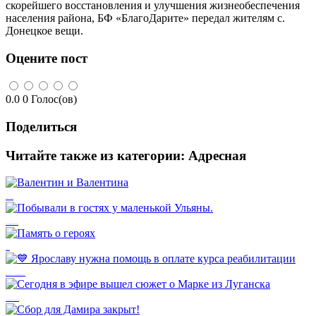
скорейшего восстановления и улучшения жизнеобеспечения
населения района, БФ «БлагоДарите» передал жителям с.
Донецкое вещи.
Оцените пост
0.0
0
Голос(ов)
Поделиться
Читайте также из категории:
Адресная
Валентин и Валентина
Побывали в гостях у маленькой Ульяны.
Память о героях
💙 Ярославу нужна помощь в оплате курса реабилитации
Сегодня в эфире вышел сюжет о Марке из Луганска