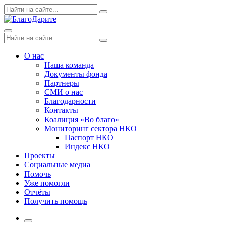
Skip
Поиск
Search
to
по:
content
Menu
Поиск
Search
по:
О нас
Наша команда
Документы фонда
Партнеры
СМИ о нас
Благодарности
Контакты
Коалиция «Во благо»
Мониторинг сектора НКО
Паспорт НКО
Индекс НКО
Проекты
Социальные медиа
Помочь
Уже помогли
Отчёты
Получить помощь
More