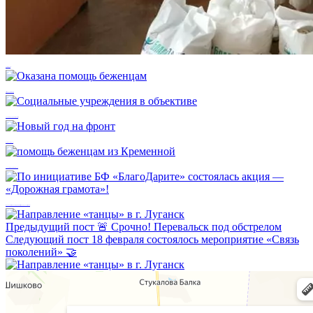
благодарность
Оказана помощь беженцам
Социальные учреждения в объективе
Новый год на фронт
помощь беженцам из Кременной
По инициативе БФ «БлагоДарите» состоялась акция — «Дорожная грамота»!
Предыдущий пост
🚨 Срочно! Перевальск под обстрелом
Следующий пост
18 февраля состоялось мероприятие «Связь
поколений» 🤝