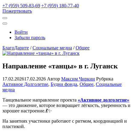
+7 (959) 509-83-69
+7 (959) 180-77-40
Пожертвовать
Открыть
поиск
Профиль
Войти
Забыли пароль
БлагоДарите
/
Социальные медиа
/
Общее
Направление «танцы» в г. Луганск
17.02.2026
17.02.2026
Автор
Максим Чиркин
Рубрика
Активное Долголетие
,
Будни фонда
,
Общее
,
Социальные
медиа
Танцевальное направление проекта
«Активное долголетие»
— это движение, которое возвращает лёгкость, уверенность и
хорошее настроение.💃✨
На занятиях участники работают с ритмом, координацией и
пластикой.