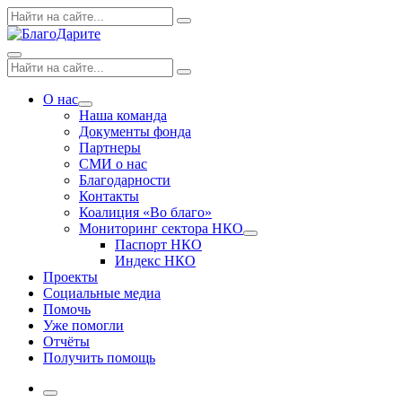
Skip
Поиск
Search
to
по:
content
Menu
Поиск
Search
по:
О нас
Expand
Наша команда
dropdown
Документы фонда
Партнеры
СМИ о нас
Благодарности
Контакты
Коалиция «Во благо»
Мониторинг сектора НКО
Expand
Паспорт НКО
dropdown
Индекс НКО
Проекты
Социальные медиа
Помочь
Уже помогли
Отчёты
Получить помощь
More