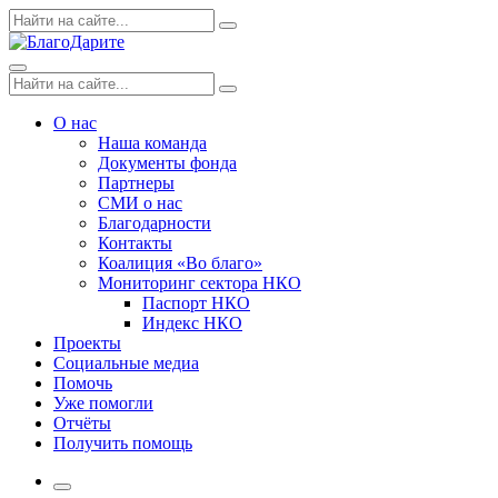
Skip
Поиск
Search
to
по:
content
Menu
Поиск
Search
по:
О нас
Наша команда
Документы фонда
Партнеры
СМИ о нас
Благодарности
Контакты
Коалиция «Во благо»
Мониторинг сектора НКО
Паспорт НКО
Индекс НКО
Проекты
Социальные медиа
Помочь
Уже помогли
Отчёты
Получить помощь
More