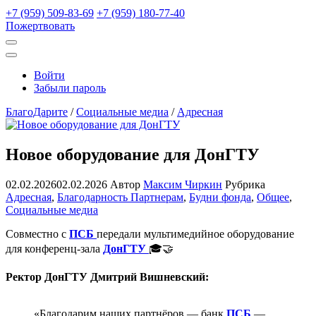
+7 (959) 509-83-69
+7 (959) 180-77-40
Пожертвовать
Открыть
поиск
Профиль
Войти
Забыли пароль
БлагоДарите
/
Социальные медиа
/
Адресная
Новое оборудование для ДонГТУ
02.02.2026
02.02.2026
Автор
Максим Чиркин
Рубрика
Адресная
,
Благодарность Партнерам
,
Будни фонда
,
Общее
,
Социальные медиа
Совместно с
ПСБ
передали мультимедийное оборудование
для конференц-зала
ДонГТУ
🎓🤝
Ректор ДонГТУ Дмитрий Вишневский:
«Благодарим наших партнёров — банк
ПСБ
—