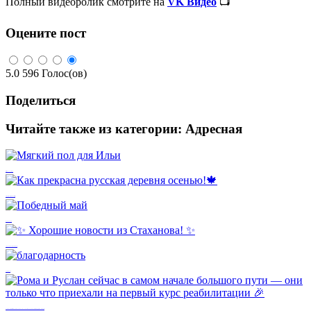
Полный видеоролик смотрите на
VK Видео
📺
Оцените пост
5.0
596
Голос(ов)
Поделиться
Читайте также из категории:
Адресная
Мягкий пол для Ильи
Как прекрасна русская деревня осенью!🍁
Победный май
✨ Хорошие новости из Стаханова! ✨
благодарность
Рома и Руслан сейчас в самом начале большого пути — они только что приехали на первый курс реабилитации 🎉