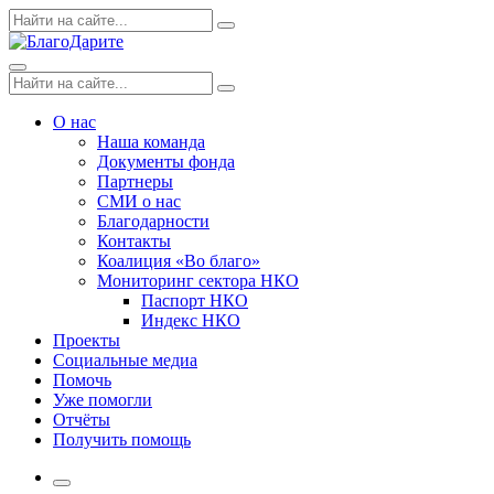
Skip
Поиск
Search
to
по:
content
Menu
Поиск
Search
по:
О нас
Наша команда
Документы фонда
Партнеры
СМИ о нас
Благодарности
Контакты
Коалиция «Во благо»
Мониторинг сектора НКО
Паспорт НКО
Индекс НКО
Проекты
Социальные медиа
Помочь
Уже помогли
Отчёты
Получить помощь
More