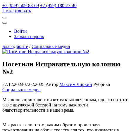
+7 (959) 509-83-69
+7 (959) 180-77-40
Пожертвовать
Открыть
поиск
Профиль
Войти
Забыли пароль
БлагоДарите
/
Социальные медиа
Посетили Исправительную колонию
№2
27.12.2024
07.02.2025
Автор
Максим Чиркин
Рубрика
Социальные медиа
Мы вновь приехали с визитом к заключённым, однако на этот
раз с дружеской беседой на тему важности
благотворительности в наше время.
Мы рассказали о том, каким образом происходят
пожертвования на сборы средств для тех, кто нуждается в