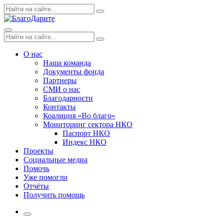
Skip
Поиск
Search
to
по:
content
Menu
Поиск
Search
по:
О нас
Наша команда
Документы фонда
Партнеры
СМИ о нас
Благодарности
Контакты
Коалиция «Во благо»
Мониторинг сектора НКО
Паспорт НКО
Индекс НКО
Проекты
Социальные медиа
Помочь
Уже помогли
Отчёты
Получить помощь
More