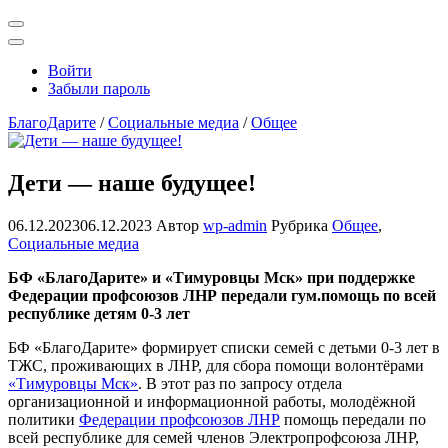
Открыть
поиск
Профиль
Войти
Забыли пароль
БлагоДарите
/
Социальные медиа
/
Общее
Дети — наше будущее!
06.12.2023
06.12.2023
Автор
wp-admin
Рубрика
Общее
,
Социальные медиа
БФ «БлагоДарите» и «Тимуровцы Мск» при поддержке
Федерации профсоюзов ЛНР передали гум.помощь по всей
республике детям 0-3 лет
БФ «БлагоДарите» формирует списки семей с детьми 0-3 лет в
ТЖС, проживающих в ЛНР, для сбора помощи волонтёрами
«Тимуровцы Мск»
. В этот раз по запросу отдела
организационной и информационной работы, молодёжной
политики
Федерации профсоюзов ЛНР
помощь передали по
всей республике для семей членов Электропрофсоюза ЛНР,