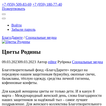
+7 (959) 509-83-69
+7 (959) 180-77-40
Пожертвовать
Открыть
поиск
Профиль
Войти
Забыли пароль
БлагоДарите
/
Социальные медиа
Цветы Родины
09.03.2023
09.03.2023
Автор
editor
Рубрика
Социальные медиа
Благотворительный фонд «БлагоДарите» передал на
передовую нашим защитникам буржуйку, окопные свечи,
балаклавы, тёплую одежду, средства личной гигиены,
кофеиновые конфеты.
Для каждой женщины цветы не только дети. И в канун 8
марта – Международный женский день, слова благодарности
наших защитников за надёжный тыл – самое лучшее
поздравление. Для женского коллектива Благотворительного