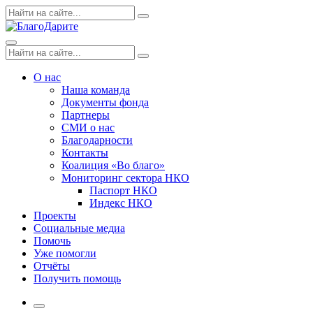
Skip
Поиск
Search
to
по:
content
Menu
Поиск
Search
по:
О нас
Наша команда
Документы фонда
Партнеры
СМИ о нас
Благодарности
Контакты
Коалиция «Во благо»
Мониторинг сектора НКО
Паспорт НКО
Индекс НКО
Проекты
Социальные медиа
Помочь
Уже помогли
Отчёты
Получить помощь
More