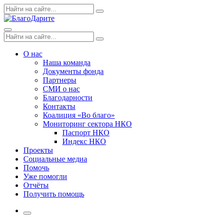
Skip
Поиск
Search
to
по:
content
Menu
Поиск
Search
по:
О нас
Наша команда
Документы фонда
Партнеры
СМИ о нас
Благодарности
Контакты
Коалиция «Во благо»
Мониторинг сектора НКО
Паспорт НКО
Индекс НКО
Проекты
Социальные медиа
Помочь
Уже помогли
Отчёты
Получить помощь
More