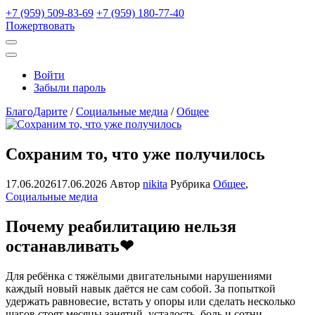
+7 (959) 509-83-69
+7 (959) 180-77-40
Пожертвовать
Открыть
поиск
Профиль
Войти
Забыли пароль
БлагоДарите
/
Социальные медиа
/
Общее
Сохраним то, что уже получилось
17.06.2026
17.06.2026
Автор
nikita
Рубрика
Общее
,
Социальные медиа
Почему реабилитацию нельзя
останавливать❤
Для ребёнка с тяжёлыми двигательными нарушениями
каждый новый навык даётся не сам собой. За попыткой
удержать равновесие, встать у опоры или сделать несколько
шагов стоят месяцы занятий, усталость, боль и сотни