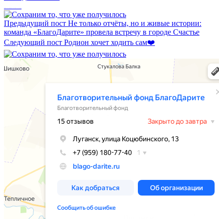
Инвестиции в будущее: новые возможности для школ и колледжей ЛНР!
Предыдущий пост
Не только отчёты, но и живые истории:
команда «БлагоДарите» провела встречу в городе Счастье
Следующий пост
Родион хочет ходить сам❤️