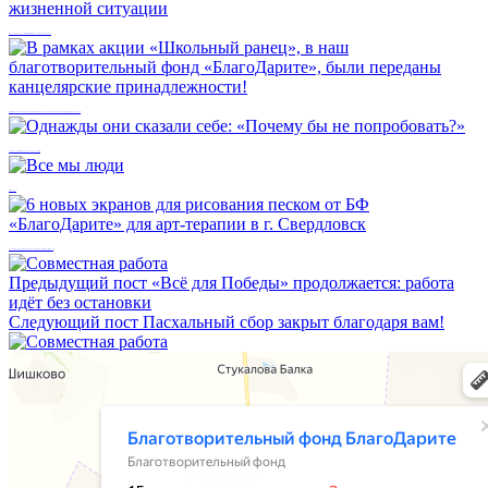
Фонд передал гумпомощь семьям, оказавшимся в трудной жизненной ситуации
В рамках акции «Школьный ранец», в наш благотворительный фонд «БлагоДарите», были переданы канцелярские принадлежности!
Однажды они сказали себе: «Почему бы не попробовать?»
Все мы люди
6 новых экранов для рисования песком от БФ «БлагоДарите» для арт-терапии в г. Свердловск
Предыдущий пост
«Всё для Победы» продолжается: работа
идёт без остановки
Следующий пост
Пасхальный сбор закрыт благодаря вам!