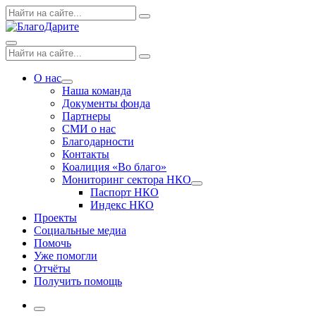
Skip
Поиск
Search
to
по:
content
Menu
Поиск
Search
по:
О нас
Expand
Наша команда
dropdown
Документы фонда
Партнеры
СМИ о нас
Благодарности
Контакты
Коалиция «Во благо»
Мониторинг сектора НКО
Expand
Паспорт НКО
dropdown
Индекс НКО
Проекты
Социальные медиа
Помочь
Уже помогли
Отчёты
Получить помощь
More