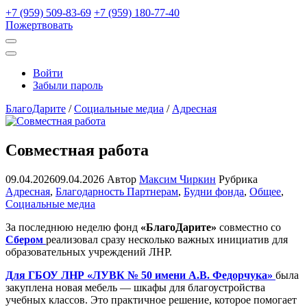
+7 (959) 509-83-69
+7 (959) 180-77-40
Пожертвовать
Открыть
поиск
Профиль
Войти
Забыли пароль
БлагоДарите
/
Социальные медиа
/
Адресная
Совместная работа
09.04.2026
09.04.2026
Автор
Максим Чиркин
Рубрика
Адресная
,
Благодарность Партнерам
,
Будни фонда
,
Общее
,
Социальные медиа
За последнюю неделю фонд
«БлагоДарите»
совместно со
Сбером
реализовал сразу несколько важных инициатив для
образовательных учреждений ЛНР.
Для ГБОУ ЛНР «ЛУВК № 50 имени А.В. Федорчука»
была
закуплена новая мебель — шкафы для благоустройства
учебных классов. Это практичное решение, которое помогает