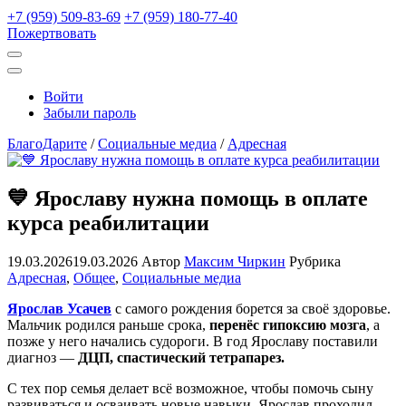
+7 (959) 509-83-69
+7 (959) 180-77-40
Пожертвовать
Открыть
поиск
Профиль
Войти
Забыли пароль
БлагоДарите
/
Социальные медиа
/
Адресная
💙 Ярославу нужна помощь в оплате
курса реабилитации
19.03.2026
19.03.2026
Автор
Максим Чиркин
Рубрика
Адресная
,
Общее
,
Социальные медиа
Ярослав Усачев
с самого рождения борется за своё здоровье.
Мальчик родился раньше срока,
перенёс гипоксию мозга
, а
позже у него начались судороги. В год Ярославу поставили
диагноз —
ДЦП, спастический тетрапарез.
С тех пор семья делает всё возможное, чтобы помочь сыну
развиваться и осваивать новые навыки. Ярослав проходил