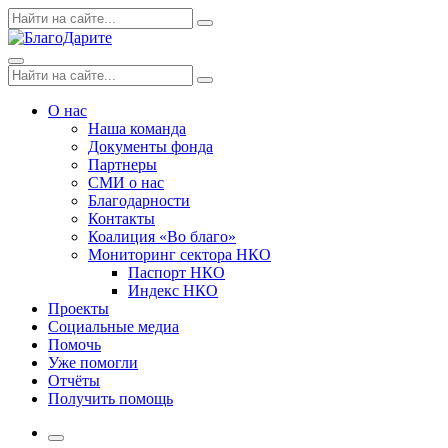
Skip
Поиск
Search
to
по:
content
Menu
Поиск
Search
по:
О нас
Наша команда
Документы фонда
Партнеры
СМИ о нас
Благодарности
Контакты
Коалиция «Во благо»
Мониторинг сектора НКО
Паспорт НКО
Индекс НКО
Проекты
Социальные медиа
Помочь
Уже помогли
Отчёты
Получить помощь
More