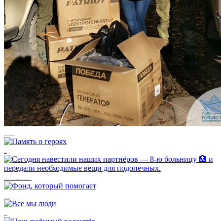
Помощь военнослужащим в Кременной
Память о героях
Сегодня навестили наших партнёров — 8-ю больницу 🏥 и передали необходимые вещи для подопечных.
Фонд, который помогает
Все мы люди