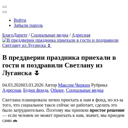
Открыть
поиск
Профиль
Войти
Забыли пароль
БлагоДарите
/
Социальные медиа
/
Адресная
В преддверии праздника приехали в
гости и поздравили Светлану из
Луганска 🌷
04.03.2026
03.03.2026
Автор
Максим Чиркин
Рубрика
Адресная
,
Будни фонда
,
Общее
,
Социальные медиа
Светлана планировала лично приехать к нам в фонд, но из-за
того, что социальное такси сейчас не работает, сделать это
было затруднительно. Поэтому мы приняли
простое решение
— если человек не может приехать к нам, значит, мы приедем
сами 🚗