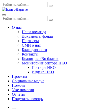
Skip
Поиск
Search
to
по:
content
Menu
Поиск
Search
по:
О нас
Наша команда
Документы фонда
Партнеры
СМИ о нас
Благодарности
Контакты
Коалиция «Во благо»
Мониторинг сектора НКО
Паспорт НКО
Индекс НКО
Проекты
Социальные медиа
Помочь
Уже помогли
Отчёты
Получить помощь
More