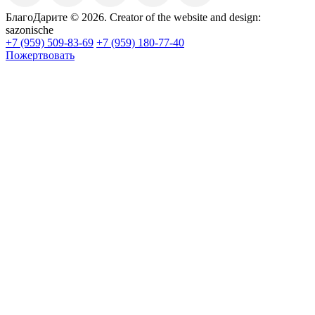
БлагоДарите © 2026.
Creator of the website and design:
sazonische
+7 (959) 509-83-69
+7 (959) 180-77-40
Пожертвовать