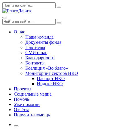
Skip
Поиск
Search
to
по:
content
Menu
Поиск
Search
по:
О нас
Наша команда
Документы фонда
Партнеры
СМИ о нас
Благодарности
Контакты
Коалиция «Во благо»
Мониторинг сектора НКО
Паспорт НКО
Индекс НКО
Проекты
Социальные медиа
Помочь
Уже помогли
Отчёты
Получить помощь
More