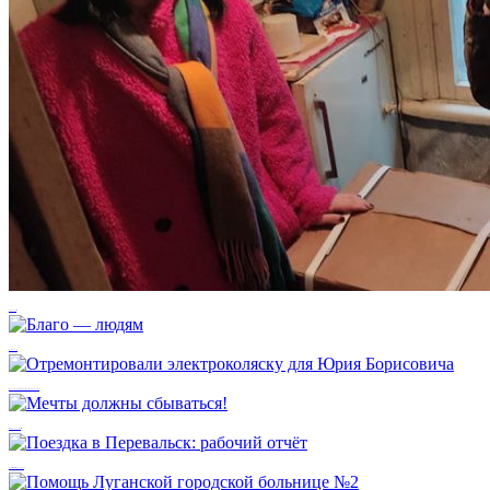
Чугунное счастье
Благо — людям
Отремонтировали электроколяску для Юрия Борисовича
Мечты должны сбываться!
Поездка в Перевальск: рабочий отчёт