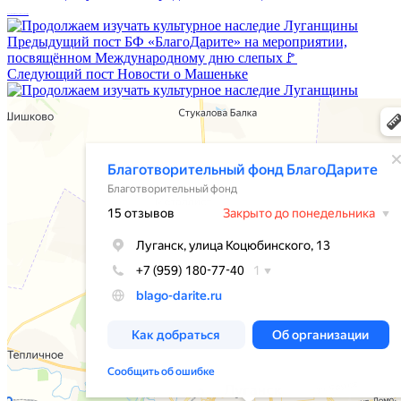
Помощь Луганской городской больнице №2
Предыдущий пост
БФ «БлагоДарите» на мероприятии,
посвящённом Международному дню слепых🚩
Следующий пост
Новости о Машеньке