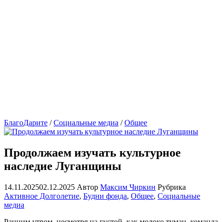
БлагоДарите
/
Социальные медиа
/
Общее
Продолжаем изучать культурное
наследие Луганщины
14.11.2025
02.12.2025
Автор
Максим Чиркин
Рубрика
Активное Долголетие
,
Будни фонда
,
Общее
,
Социальные
медиа
Ранним утром, несмотря на густой, как молоко туман, команда