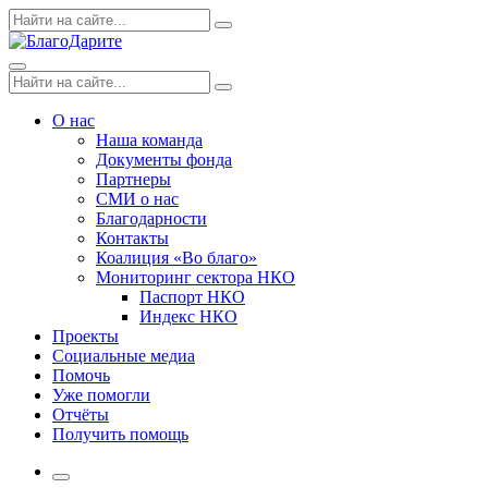
Skip
Поиск
Search
to
по:
content
Menu
Поиск
Search
по:
О нас
Наша команда
Документы фонда
Партнеры
СМИ о нас
Благодарности
Контакты
Коалиция «Во благо»
Мониторинг сектора НКО
Паспорт НКО
Индекс НКО
Проекты
Социальные медиа
Помочь
Уже помогли
Отчёты
Получить помощь
More