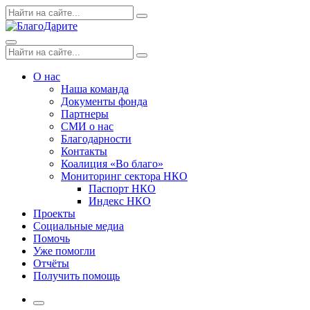
Skip
Поиск
Search
to
по:
content
Menu
Поиск
Search
по:
О нас
Наша команда
Документы фонда
Партнеры
СМИ о нас
Благодарности
Контакты
Коалиция «Во благо»
Мониторинг сектора НКО
Паспорт НКО
Индекс НКО
Проекты
Социальные медиа
Помочь
Уже помогли
Отчёты
Получить помощь
More