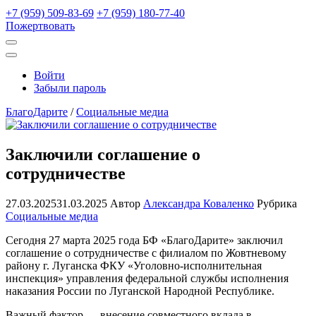
+7 (959) 509-83-69
+7 (959) 180-77-40
Пожертвовать
Открыть
поиск
Профиль
Войти
Забыли пароль
БлагоДарите
/
Социальные медиа
Заключили соглашение о
сотрудничестве
27.03.2025
31.03.2025
Автор
Александра Коваленко
Рубрика
Социальные медиа
Сегодня 27 марта 2025 года БФ «БлагоДарите» заключил
соглашение о сотрудничестве с филиалом по Жовтневому
району г. Луганска ФКУ «Уголовно-исполнительная
инспекция» управления федеральной службы исполнения
наказания России по Луганской Народной Республике.
Важный фактор — внесение совместного вклада в