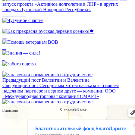
БФ «БлагоДарите» объявляет благотворительный сбор на запуск проекта «Активное долголетие в ЛНР» в других городах Луганской Народной Республики.
Чугунное счастье
Как прекрасна русская деревня осенью!🍁
Помощь ветеранам ВОВ
Знания — сила!
Забота о детях
Предыдущий пост
Валентин и Валентина
Следующий пост
Cегодня мы хотим рассказать о нашем
надежном партнере и верном друге — компании ООО
«Международная торговая компания СМАРТ»