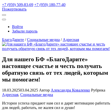
+7 (959) 509-83-69
+7 (959) 180-77-40
Пожертвовать
Открыть
поиск
Профиль
Войти
Забыли пароль
БлагоДарите
/
Социальные медиа
/
Адресная
Для нашего БФ «БлагоДарите»
настоящее счастье и честь получать
обратную связь от тех людей, которым
мы помогаем!
18.03.2025
03.04.2025
Автор
Александра Коваленко
Рубрика
Адресная
,
Социальные медиа
Истории успеха придают нам сил и дарят мотивацию работать
для людей, работать, не жалея сил и души!