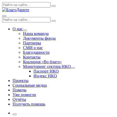
Skip
Поиск
Search
to
по:
content
Menu
Поиск
Search
по:
О нас
Expand
Наша команда
dropdown
Документы фонда
Партнеры
СМИ о нас
Благодарности
Контакты
Коалиция «Во благо»
Мониторинг сектора НКО
Expand
Паспорт НКО
dropdown
Индекс НКО
Проекты
Социальные медиа
Помочь
Уже помогли
Отчёты
Получить помощь
More