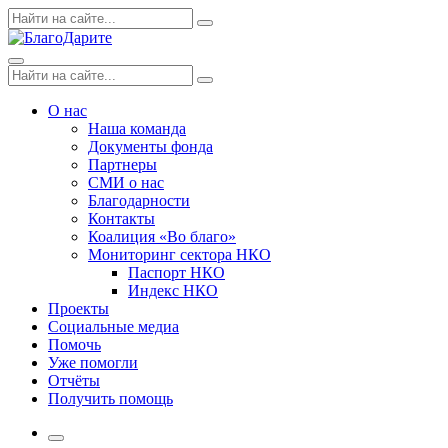
Skip
Поиск
Search
to
по:
content
Menu
Поиск
Search
по:
О нас
Наша команда
Документы фонда
Партнеры
СМИ о нас
Благодарности
Контакты
Коалиция «Во благо»
Мониторинг сектора НКО
Паспорт НКО
Индекс НКО
Проекты
Социальные медиа
Помочь
Уже помогли
Отчёты
Получить помощь
More