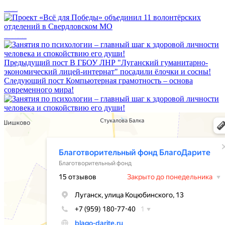
Помощь, которая действительно меняет повседневную жизнь ✔️
Проект «Всё для Победы» объединил 11 волонтёрских отделений в Свердловском МО
Предыдущий пост
В ГБОУ ЛНР "Луганский гуманитарно-
экономический лицей-интернат" посадили ёлочки и сосны!
Следующий пост
Компьютерная грамотность – основа
современного мира!