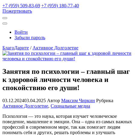
+7 (959) 509-83-69
+7 (959) 180-77-40
Пожертвовать
Открыть
поиск
Профиль
Войти
Забыли пароль
БлагоДарите
/
Активное Долголетие
Занятия по психологии – главный шаг
к здоровой личности человека и
спокойствию его души!
03.12.2024
03.04.2025
Автор
Максим Чиркин
Рубрика
Активное Долголетие
,
Социальные медиа
Психология — это наука, которая изучает человеческое
поведение, мышление и эмоции. Она – одна из самых важных
профессий в современном мире, так как помогает людям
понимать себя и других, решать проблемы и улучшать