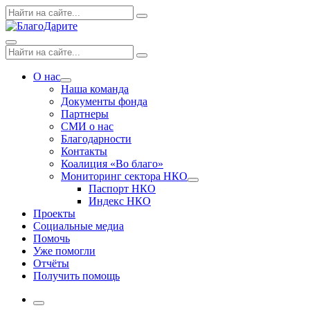
Skip
Поиск
Search
to
по:
content
Menu
Поиск
Search
по:
О нас
Expand
Наша команда
dropdown
Документы фонда
Партнеры
СМИ о нас
Благодарности
Контакты
Коалиция «Во благо»
Мониторинг сектора НКО
Expand
Паспорт НКО
dropdown
Индекс НКО
Проекты
Социальные медиа
Помочь
Уже помогли
Отчёты
Получить помощь
More