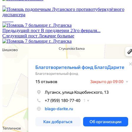
Помощь военным
Помощь подопечным Луганского противотуберкулёзного диспансера
Предыдущий пост
В преддверии 23го февраля...
Следующий пост
Лежачие больные