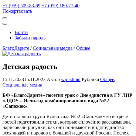
+7 (959) 509-83-69
+7 (959) 180-77-40
Пожертвовать
Открыть
поиск
Профиль
Войти
Забыли пароль
БлагоДарите
/
Социальные медиа
/
Общее
Детская радость
15.11.2023
15.11.2023
Автор
wp-admin
Рубрика
Общее
,
Социальные медиа
БФ «БлагоДарите» посетил урок о Дне единства в ГУ ЛНР
«ЛДОУ – Ясли-сад комбинированного вида №52
«Сапожок».
Дети старших групп Яслей-сада №52 «Сапожок» ко встрече
гостей подготовили стихи, которые сплочённо рассказывали,
нарисовали рисунки, как они понимают и видят единство
всех людей и народов в большой и дружной России. После с