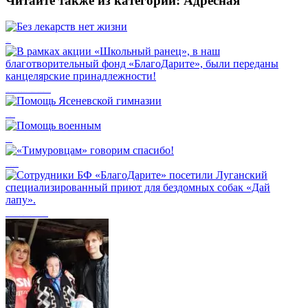
Читайте также из категории:
Адресная
Без лекарств нет жизни
В рамках акции «Школьный ранец», в наш благотворительный фонд «БлагоДарите», были переданы канцелярские принадлежности!
Помощь Ясеневской гимназии
Помощь военным
«Тимуровцам» говорим спасибо!
Сотрудники БФ «БлагоДарите» посетили Луганский специализированный приют для бездомных собак «Дай лапу».