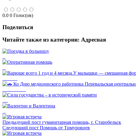
0.0
0
Голос(ов)
Поделиться
Читайте также из категории:
Адресная
Поездка в больницу
Оперативная помощь
Варюше всего 1 год и 4 месяца.У малышки — смешанная форма ДЦП и нарушение психоречевого развития. 💔
🚗 Ко Дню медицинского работника Перевальская центральная районная многопрофильная больница ЛНР получила новый автомобиль LADA Granta Cross.
Сила государства – в исторической памяти
Валентин и Валентина
Предыдущий пост
гуманитарная помощь, г. Старобельск
Следующий пост
Помощь от Тимуровцев