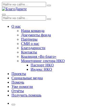
Skip
Поиск
Search
to
по:
content
Menu
Поиск
Search
по:
О нас
Наша команда
Документы фонда
Партнеры
СМИ о нас
Благодарности
Контакты
Коалиция «Во благо»
Мониторинг сектора НКО
Паспорт НКО
Индекс НКО
Проекты
Социальные медиа
Помочь
Уже помогли
Отчёты
Получить помощь
More