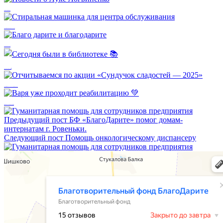
Новости о Луке Логвиненко
Стиральная машинка для центра обслуживания
Благо дарите и благодарите
Сегодня были в библиотеке 📚
Отчитываемся по акции «Сундучок сладостей — 2025»
Варя уже проходит реабилитацию 💚
Предыдущий пост
БФ «БлагоДарите» помог домам-
интернатам г. Ровеньки.
Следующий пост
Помощь онкологическому диспансеру