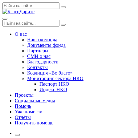
Skip
Поиск
Search
to
по:
content
Menu
Поиск
Search
по:
О нас
Наша команда
Документы фонда
Партнеры
СМИ о нас
Благодарности
Контакты
Коалиция «Во благо»
Мониторинг сектора НКО
Паспорт НКО
Индекс НКО
Проекты
Социальные медиа
Помочь
Уже помогли
Отчёты
Получить помощь
More