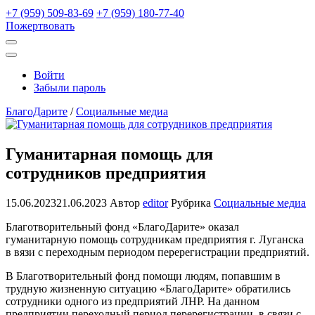
+7 (959) 509-83-69
+7 (959) 180-77-40
Пожертвовать
Открыть
поиск
Профиль
Войти
Забыли пароль
БлагоДарите
/
Социальные медиа
Гуманитарная помощь для
сотрудников предприятия
15.06.2023
21.06.2023
Автор
editor
Рубрика
Социальные медиа
Благотворительный фонд «БлагоДарите» оказал
гуманитарную помощь сотрудникам предприятия г. Луганска
в вязи с переходным периодом перерегистрации предприятий.
В Благотворительный фонд помощи людям, попавшим в
трудную жизненную ситуацию «БлагоДарите» обратились
сотрудники одного из предприятий ЛНР. На данном
предприятии переходный период перерегистрации, в связи с