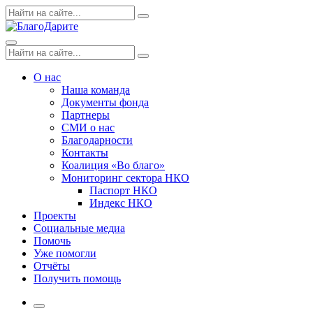
Skip
Поиск
Search
to
по:
content
Menu
Поиск
Search
по:
О нас
Наша команда
Документы фонда
Партнеры
СМИ о нас
Благодарности
Контакты
Коалиция «Во благо»
Мониторинг сектора НКО
Паспорт НКО
Индекс НКО
Проекты
Социальные медиа
Помочь
Уже помогли
Отчёты
Получить помощь
More