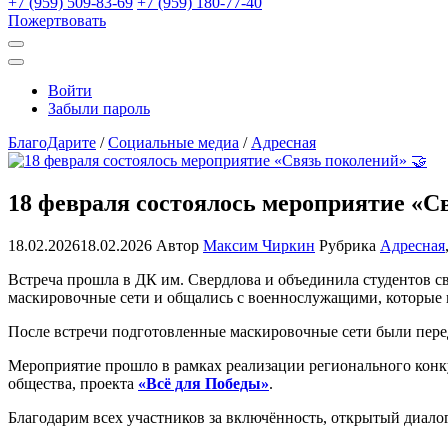
+7 (959) 509-83-69
+7 (959) 180-77-40
Пожертвовать
Открыть
поиск
Профиль
Войти
Забыли пароль
БлагоДарите
/
Социальные медиа
/
Адресная
18 февраля состоялось мероприятие «С
18.02.2026
18.02.2026
Автор
Максим Чиркин
Рубрика
Адресная
Встреча прошла в ДК им. Свердлова и объединила студентов св
маскировочные сети и общались с военнослужащими, которые 
После встречи подготовленные маскировочные сети были пер
Мероприятие прошло в рамках реализации регионального конк
общества, проекта
«Всё для Победы»
.
Благодарим всех участников за включённость, открытый диалог