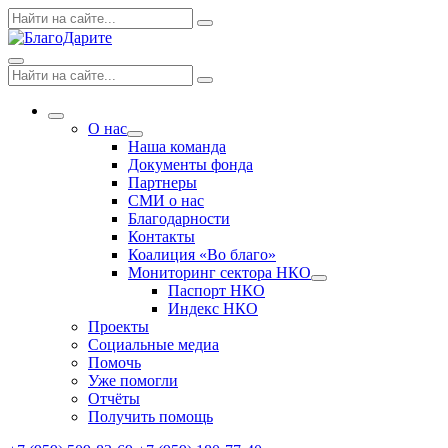
Skip
Поиск
Search
to
по:
content
Menu
Поиск
Search
по:
More
О нас
Expand
Наша команда
dropdown
Документы фонда
Партнеры
СМИ о нас
Благодарности
Контакты
Коалиция «Во благо»
Мониторинг сектора НКО
Expand
Паспорт НКО
dropdown
Индекс НКО
Проекты
Социальные медиа
Помочь
Уже помогли
Отчёты
Получить помощь